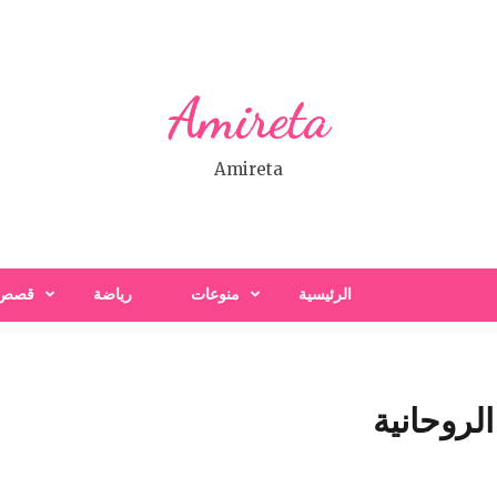
Amireta
Amireta
الرئيسية
منوعات
رياضة
قصص
روحانية