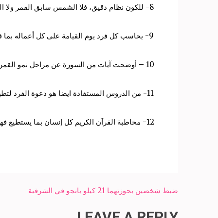
8- للكون نظام دقيق، فلا الشمس سابق القمر ولا الليل يسبق النهار، كل شئ يسري في بحساب دقيق.
9- يحاسب كل فرد يوم القيامة على كل أعماله بما قدمه في الدنيا.
10 – أوضحت آيات من السورة عن مراحل نمو القمر من بدر وصولا للهلال.
11- من الدروس المستفادة ايضا هو دعوة الفرد لتطهير القلب من الكره والكراهية والحسد، والحث على السماح والعفو عن المقدرة، وعد رد الإساءة بمثلها.
12- مخاطبة القرآن الكريم كل إنسان بما يستطيع فهمه واستيعابه، فالقرآن الكريم يناسب كل زمان ومكان.
Post
ضبط شخصين بحوزتهما 21 كيلو بانجو في الشرقية
navigation
LEAVE A REPLY