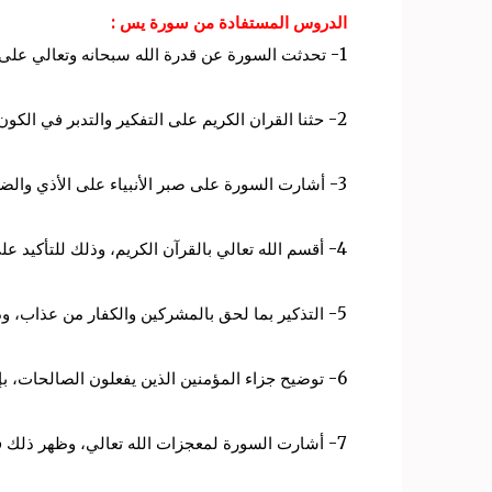
الدروس المستفادة من سورة يس :
1- تحدثت السورة عن قدرة الله سبحانه وتعالي على إحياء الموتي، والبعث يوم القيامة، لمحاسبة المرء على ما فعله في الدنيا.
2- حثنا القران الكريم على التفكير والتدبر في الكون، والتأمل في عظمة الكون.
3- أشارت السورة على صبر الأنبياء على الأذي والضرر، الذي لحق بهم من الكفار عند هدايتهم لعبادة الله وحده.
4- أقسم الله تعالي بالقرآن الكريم، وذلك للتأكيد على عظمة القرآن الكريم، وإتباع نهج سيدنا محمد -صلي الله عليه وسلم-.
5- التذكير بما لحق بالمشركين والكفار من عذاب، وذلك إنذار للإنسان بواقع العذاب الاليم عند ارتكاب السيئات، والاتعاظ بما أصاب الأمم السابقة من هلاك ودمار.
6- توضيح جزاء المؤمنين الذين يفعلون الصالحات، بإن لهم أجر وثواب عظيم في الدنيا والآخرة.
7- أشارت السورة لمعجزات الله تعالي، وظهر ذلك في إنقاذ المؤمنين الذين اتباعوا سيدنا نوح، وأمنوا برسالته من الفيضان الذي لحق بالمشركين.