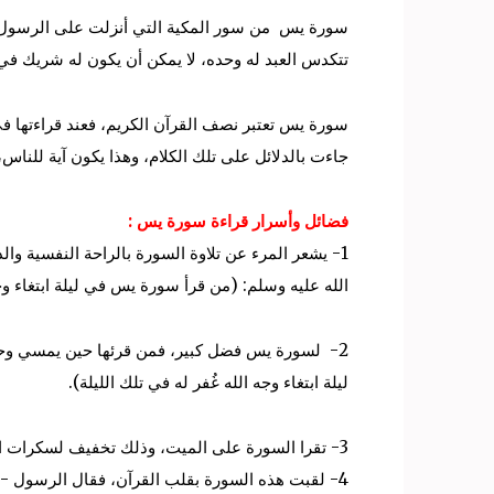
سورة يس من سور المكية التي أنزلت على الرسول م
تتكدس العبد له وحده، لا يمكن أن يكون له شريك في 
سورة يس تعتبر نصف القرآن الكريم، فعند قراءتها في
جاءت بالدلائل على تلك الكلام، وهذا يكون آية للن
فضائل وأسرار قراءة سورة يس :
1- يشعر المرء عن تلاوة السورة بالراحة النفسية وال
الله عليه وسلم: (من قرأ سورة يس في ليلة ابتغاء وجه 
2- لسورة يس فضل كبير، فمن قرئها حين يمسي وحين
ليلة ابتغاء وجه الله غُفر له في تلك الليلة).
3- تقرا السورة على الميت، وذلك تخفيف لسكرات الموت له، يروي أبو الدّرداء عن النبيّ -عليه الصّلاة والسّلام- أنه قال: (ما من ميّت يموت فيقرأ عنده (يس) إلّا هوّن الله عليه).
4- لقبت هذه السورة بقلب القرآن، فقال الرسول -صلي الله عليه وسلم- (إِنَّ لِكُلِّ شَيْءٍ قلبًا وقلب القرآن يس).