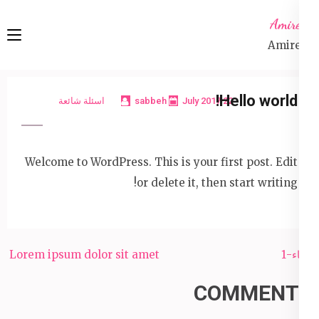
Ski
Amireta
t
Amireta
conten
(Pres
Enter
Hello world!
اسئلة شائعة
sabbeh
22 July 2017
Welcome to WordPress. This is your first post. Edit
or delete it, then start writing!
Post
Lorem ipsum dolor sit amet
دعاء-1
navigation
COMMENTS