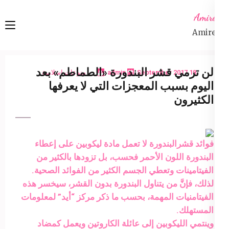
Ski
Amireta
t
Amireta
conten
(Pres
Enter
لن ترمي قشر البندورة «الطماطم» بعد
18 September 2017
admin
منوعات إسلامية
اليوم بسبب المعجزات التي لا يعرفها
الكثيرون
فوائد قشرالبندورة لا تعمل مادة ليكوبين على إعطاء
البندورة اللون الأحمر فحسب، بل تزودها بالكثير من
الفيتامينات وتعطي الجسم الكثير من الفوائد الصحية.
لذلك، فإنَّ من يتناول البندورة بدون القشر، سيخسر هذه
الفيتامنيات المهمة، بحسب ما ذكر مركز “أيد” لمعلومات
المستهلك.
وينتمي الليكوبين إلى عائلة الكاروتين ويعمل كمضاد