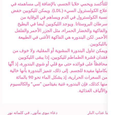
للتأكسد ويحمي خلايا الجسم، بالإضافة إلى مساهمته في
علاج الكولسترول السيء (LDL). ويمكن لليكوبين خفض
نسبة الكولسترول في الدم ويساهم في الوقاية من
سرطان البروستاتا. ويوجد الليكوبين أيضا في البطيخ
والفاكهة والخضار الحمراء، مثل الجزر الأحمر والفلفل
الأحمر. لكن البندوره هي الفاكهة الأغنى في الطبيعة
بالليكوبين.
ويمكن تناول البندورة المشوية أو المقلية، ولا خوف من
فقدان قشرة الطماطم لليكوبين، إذا يبقى الليكوبين
محافظاً على فوائده حتى مع قلي أو شوي البندورة، إذ أنَّها
بكاملها مفيدة للجسم. إلى ذلك، تتميز البندورة بأنها خالية
من السعرات الحرارية، إذ يشكل الماء نحو 90 بالمائة
منها.كذلك، فإن البندوره غنية بفيتامين “سي” والكالسيوم
والألياف الغذائية.
Post
و قنا عذاب النار
دعاء نبوى مأثور.. فى كلماته نور