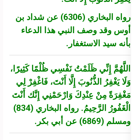
رواه البخاري (6306) عن شداد بن
أوس وقد وصف النبي هذا الدعاء
بأنه سيد الاستغفار.
اللَّهُمَّ إِنِّي ظَلَمْتُ نَفْسِي ظُلْمًا كَثِيرًا،
وَلَا يَغْفِرُ الذُّنُوبَ إِلَّا أَنْتَ، فَاغْفِرْ لِي
مَغْفِرَةً مِنْ عِنْدِكَ وَارْحَمْنِي إِنَّك أَنْتَ
الْغَفُورُ الرَّحِيمُ.
رواه البخاري (834)
ومسلم (6869) عن أبي بكر.