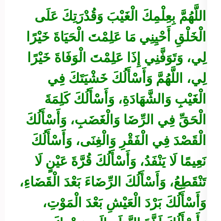
اللَّهُمَّ بِعِلْمِكَ الْغَيْبَ وَقُدْرَتِكَ عَلَى
الْخَلْقِ أَحْيِنِي مَا عَلِمْتَ الْحَيَاةَ خَيْرًا
لِي، وَتَوَفَّنِي إِذَا عَلِمْتَ الْوَفَاةَ خَيْرًا
لِي، اللَّهُمَّ وَأَسْأَلُكَ خَشْيَتَكَ فِي
الْغَيْبِ وَالشَّهَادَةِ، وَأَسْأَلُكَ كَلِمَةَ
الْحَقِّ فِي الرِّضَا وَالْغَضَبِ، وَأَسْأَلُكَ
الْقَصْدَ فِي الْفَقْرِ وَالْغِنَى، وَأَسْأَلُكَ
نَعِيمًا لَا يَنْفَدُ، وَأَسْأَلُكَ قُرَّةَ عَيْنٍ لَا
تَنْقَطِعُ، وَأَسْأَلُكَ الرِّضَاءَ بَعْدَ الْقَضَاءِ،
وَأَسْأَلُكَ بَرْدَ الْعَيْشِ بَعْدَ الْمَوْتِ،