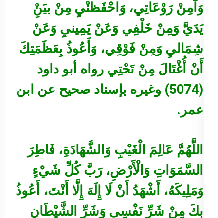
وَآمِنْ رَوْعَاتِي، وَاحْفَظنْيِ مِنْ بيَنِْ
يَدَيَّ وَمِنْ خَلْفِي وَعَنْ يَمِينيِ وَعَنْ
شِمَاليِ وَمِنْ فَوْقِي، وَأَعُوذُ بِعَظَمَتِكَ
أَنْ أُغْتَالَ مِنْ تَحْتِي
رواه أبو داود
(5074) وغيره بإسناد صحيح عن ابن
عمر.
اللَّهُمَّ عَالِمَ الْغَيْبِ وَالشَّهَادَةِ، فَاطِرَ
السَّمَوَاتِ وَالْأَرْضِ، رَبَّ كُلِّ شَيْءٍ
وَمَلِيكَهُ، أَشْهَدُ أَنْ لَا إِلَهَ إِلَّا أَنْتَ، أَعُوذُ
بِكَ مِنْ شَرِّ نَفْسِي وَشَرِّ الشَّيْطَانِ