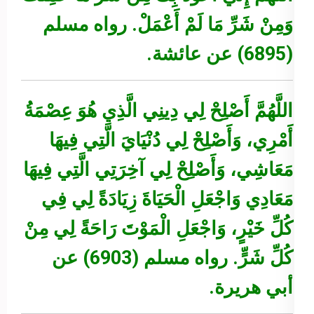
وَمِنْ شَرِّ مَا لَمْ أَعْمَلْ.
رواه مسلم
(6895) عن عائشة.
اللَّهُمَّ أَصْلِحْ لِي دِينِي الَّذِي هُوَ عِصْمَةُ
أَمْرِي، وَأَصْلِحْ لِي دُنْيَايَ الَّتِي فِيهَا
مَعَاشِي، وَأَصْلِحْ لِي آخِرَتِي الَّتِي فِيهَا
مَعَادِي وَاجْعَلِ الْحَيَاةَ زِيَادَةً لِي فِي
كُلِّ خَيْرٍ، وَاجْعَلِ الْمَوْتَ رَاحَةً لِي مِنْ
كُلِّ شَرٍّ.
رواه مسلم (6903) عن
أبي هريرة.