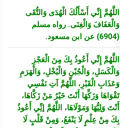
اللَّهُمَّ إِنِّي أَسْأَلُكَ الْهُدَى وَالتُّقَى
وَالْعَفَافَ وَالْغِنَى.
رواه مسلم
(6904) عن ابن مسعود.
اللَّهُمَّ إِنِّي أَعُوذُ بِكَ مِنَ الْعَجْزِ
وَالْكَسَلِ، وَالْجُبْنِ وَالْبُخْلِ، وَالْهَرَمِ
وَعَذَابِ الْقَبْرِ، اللَّهُمَّ آتِ نَفْسِي
تَقْوَاهَا وَزَكِّهَا أَنْتَ خَيْرُ مَنْ زَكَّاهَا،
أَنْتَ وَلِيُّهَا وَمَوْلَاهَا، اللَّهُمَّ إنِِّي أَعُوذُ
بِكَ مِنْ عِلْمٍ لَا يَنْفَعُ، وَمِنْ قَلْبٍ لَا