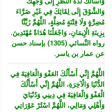
وَأَسْأَلُكَ لَذَّةَ النَّظَرِ إِلَى وَجْهِكَ
وَالشَّوْقَ إِلَى لِقَائِكَ فِي غَيْرِ ضَرَّاءَ
مُضِرَّةٍ وَلَا فِتْنَةٍ مُضِلَّةٍ، اللَّهُمَّ زَيِّنَّا
بِزِينَةِ الْإِيمَانِ، وَاجْعَلْنَا هُدَاةً مُهْتَدِينَ.
رواه النَّسائي (1305) بإسناد حسن
عن عمار بن ياسر.
اللَّهُمَّ إِنِّي أَسْأَلُكَ العَفْوَ وَالْعَافِيَةَ فِي
الدُّنْيَا وَالْآخِرَةِ، اللَّهُمَّ إِنِّي أَسْأَلُكَ
الْعَفْوَ وَالْعَافِيَةَ فِي دِينِي وَدُنْيَايَ
وَأَهْلِي وَمَالِي، اللَّهُمَّ اسْتُرْ عَوْرَاتِي