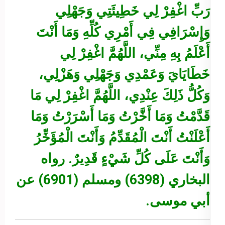
رَبِّ اغْفِرْ لِي خَطِيئَتِي وَجَهْلِي
وَإِسْرَافِي فِي أَمْرِي كُلِّهِ وَمَا أَنْتَ
أَعْلَمُ بِهِ مِنِّي، اللَّهُمَّ اغْفِرْ لِي
خَطَايَايَ وَعَمْدِي وَجَهْلِي وَهَزْلِي،
وَكُلُّ ذَلِكَ عِنْدِي، اللَّهُمَّ اغْفِرْ لِي مَا
قَدَّمْتُ وَمَا أَخَّرْتُ وَمَا أَسْرَرْتُ وَمَا
أَعْلَنْتُ أَنْتَ الْمُقَدِّمُ وَأَنْتَ الْمُؤَخِّرُ
وَأَنْتَ عَلَى كُلِّ شَيْءٍ قَدِيرٌ.
رواه
البخاري (6398) ومسلم (6901) عن
أبي موسى.