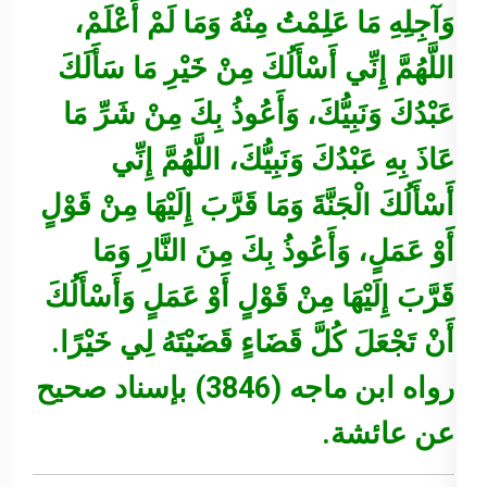
وَآجِلِهِ مَا عَلِمْتُ مِنْهُ وَمَا لَمْ أَعْلَمْ،
اللَّهُمَّ إِنِّي أَسْأَلُكَ مِنْ خَيْرِ مَا سَأَلَكَ
عَبْدُكَ وَنَبِيُّكَ، وَأَعُوذُ بِكَ مِنْ شَرِّ مَا
عَاذَ بِهِ عَبْدُكَ وَنَبِيُّكَ، اللَّهُمَّ إِنِّي
أَسْأَلُكَ الْجَنَّةَ وَمَا قَرَّبَ إِلَيْهَا مِنْ قَوْلٍ
أَوْ عَمَلٍ، وَأَعُوذُ بِكَ مِنَ النَّارِ وَمَا
قَرَّبَ إِلَيْهَا مِنْ قَوْلٍ أَوْ عَمَلٍ وَأَسْأَلُكَ
أَنْ تَجْعَلَ كُلَّ قَضَاءٍ قَضَيْتَهُ لِي خَيْرًا.
رواه ابن ماجه (3846) بإسناد صحيح
عن عائشة.