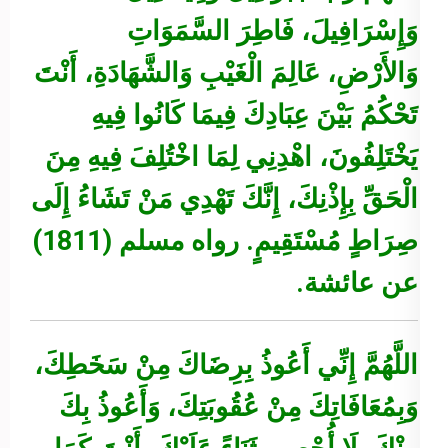
وَإِسْرَافِيلَ، فَاطِرَ السَّمَوَاتِ
وَالأَرْضِ، عَالِمَ الْغَيْبِ وَالشَّهَادَةِ، أَنْتَ
تَحْكُمُ بَيْنَ عِبَادِكَ فِيمَا كَانُوا فِيهِ
يَخْتَلِفُونَ، اهْدِنِي لِمَا اخْتُلِفَ فِيهِ مِنَ
الْحَقِّ بِإِذْنِكَ، إِنَّكَ تَهْدِي مَنْ تَشَاءُ إِلَى
صِرَاطٍ مُسْتَقِيمٍ.
رواه مسلم (1811)
عن عائشة.
اللَّهُمَّ إِنِّي أَعُوذُ بِرِضَاكَ مِنْ سَخَطِكَ،
وَبِمُعَافَاتِكَ مِنْ عُقُوبَتِكَ، وَأَعُوذُ بِكَ