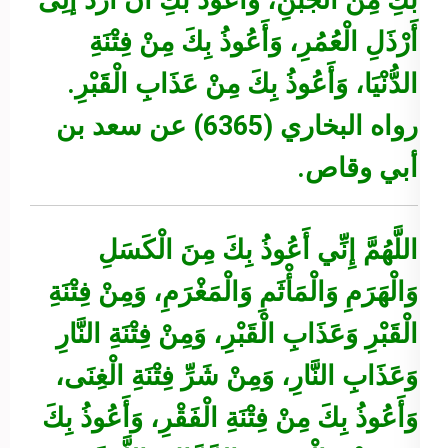
بكَِ مِنَ الْجُبْنِ، وَأَعُوذُ بكَِ أَنْ أُرَدَّ إلَِى
أَرْذَلِ الْعُمُرِ، وَأَعُوذُ بِكَ مِنْ فِتْنَةِ
الدُّنْيَا، وَأَعُوذُ بِكَ مِنْ عَذَابِ الْقَبْرِ.
رواه البخاري (6365) عن سعد بن
أبي وقاص.
اللَّهُمَّ إِنِّي أَعُوذُ بِكَ مِنَ الْكَسَلِ
وَالْهَرَمِ وَالْمَأْثَمِ وَالْمَغْرَمِ، وَمِنْ فِتْنَةِ
الْقَبْرِ وَعَذَابِ الْقَبْرِ، وَمِنْ فِتْنَةِ النَّارِ
وَعَذَابِ النَّارِ، وَمِنْ شَرِّ فِتْنَةِ الْغِنَى،
وَأَعُوذُ بِكَ مِنْ فِتْنَةِ الْفَقْرِ، وَأَعُوذُ بِكَ