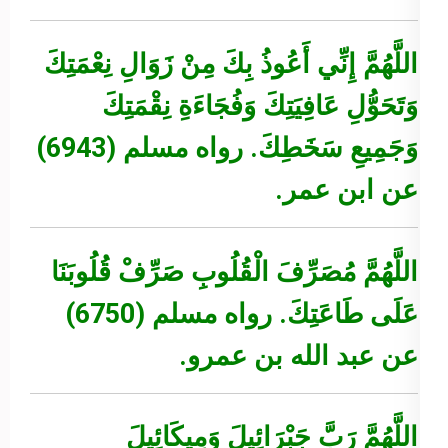
اللَّهُمَّ إِنِّي أَعُوذُ بِكَ مِنْ زَوَالِ نِعْمَتِكَ
وَتَحَوُّلِ عَافِيَتِكَ وَفُجَاءَةِ نِقْمَتِكَ
وَجَمِيعِ سَخَطِكَ.
رواه مسلم (6943)
عن ابن عمر.
اللَّهُمَّ مُصَرِّفَ الْقُلُوبِ صَرِّفْ قُلُوبَنَا
عَلَى طَاعَتِكَ.
رواه مسلم (6750)
عن عبد الله بن عمرو.
اللَّهُمَّ رَبَّ جَبْرَائِيلَ وَمِيكَائِيلَ