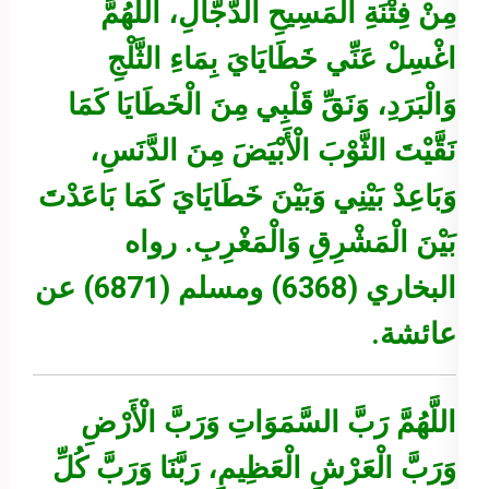
مِنْ فِتْنَةِ الْمَسِيحِ الدَّجَّالِ، اللَّهُمَّ
اغْسِلْ عَنِّي خَطَايَايَ بِمَاءِ الثَّلْجِ
وَالْبَرَدِ، وَنَقِّ قَلْبِي مِنَ الْخَطَايَا كَمَا
نَقَّيْتَ الثَّوْبَ الْأَبْيَضَ مِنَ الدَّنَسِ،
وَبَاعِدْ بَيْنِي وَبَيْنَ خَطَايَايَ كَمَا بَاعَدْتَ
بَيْنَ الْمَشْرِقِ وَالْمَغْرِبِ.
رواه
البخاري (6368) ومسلم (6871) عن
عائشة.
اللَّهُمَّ رَبَّ السَّمَوَاتِ وَرَبَّ الْأَرْضِ
وَرَبَّ الْعَرْشِ الْعَظِيمِ، رَبَّنَا وَرَبَّ كُلِّ