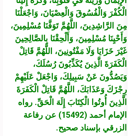
الْإِيمَانَ وَزَيِّنْهُ فيِ قُلُوبِنَا، وَكَرِّهْ إِلَيْنَا
الْكُفْرَ وَالْفُسُوقَ وَالْعِصْيَانَ، وَاجْعَلْنَا
مِنَ الرَّاشِدِينَ، اللَّهُمَّ تَوَفَّنَا مُسْلِمِينَ،
وَأَحْيِنَا مُسْلِمِينَ، وَأَلْحِقْنَا بِالصَّالِحِينَ
غَيْرَ خَزَايَا وَلَا مَفْتُونِينَ، اللَّهُمَّ قَاتِلْ
الْكَفَرَةَ الَّذِينَ يُكَذِّبُونَ رُسُلَكَ،
وَيَصُدُّونَ عَنْ سَبِيلِكَ، وَاجْعَلْ عَلَيْهِمْ
رِجْزَكَ وَعَذَابَكَ، اللَّهُمَّ قَاتِلْ الْكَفَرَةَ
الَّذِينَ أُوتُوا الْكِتَابَ إِلَهَ الْحَقِّ.
رواه
الإمام أحمد (15492) عن رفاعة
الزرقي بإسناد صحيح.