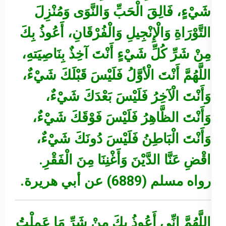
شَيْءٍ، فَالِقَ الْحَبِّ وَالنَّوَى وَمُنْزِلَ
التَّوْرَاةِ وَالْإِنْجِيلِ وَالْفُرْقَانِ، أَعُوذُ بِكَ
مِنْ شَرِّ كُلِّ شَيْءٍ أَنْتَ آخِذٌ بِنَاصِيَتهِِ،
اللَّهُمَّ أَنْتَ الْأوََّلُ فَلَيْسَ قَبْلَكَ شَيْءٌ،
وَأَنْتَ الْآخِرُ فَلَيْسَ بَعْدَكَ شَيْءٌ،
وَأَنْتَ الظَّاهِرُ فَلَيْسَ فَوْقَكَ شَيْءٌ،
وَأَنْتَ الْبَاطِنُ فَلَيْسَ دُونَكَ شَيْءٌ،
اقْضِ عَنَّا الدَّيْنَ وَأَغْنِنَا مِنَ الْفَقْرِ.
رواه مسلم (6889) عن أبي هريرة.
اللَّهُمَّ إِنِّي أَعُوذُ بِكَ مِنْ شَرِّ مَا عَمِلْتُ