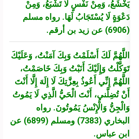
يَخْشَعُ، وَمِنْ نَفْسٍ لَا تَشْبَعُ، وَمِنْ
دَعْوَةٍ لَا يُسْتَجَابُ لَهَا.
رواه مسلم
(6906) عن زيد بن أرقم.
اللَّهُمَّ لَكَ أَسْلَمْتُ وَبِكَ آمَنْتُ، وَعَلَيْكَ
تَوَكَّلْتُ وَإِلَيْكَ أَنَبْتُ وَبِكَ خَاصَمْتُ،
اللَّهُمَّ إِنِّي أَعُوذُ بِعِزَّتِكَ لَا إِلَهَ إِلَّا أَنْتَ
أَنْ تُضِلَّنيِ، أَنْتَ الْحَيُّ الَّذِي لَا يَمُوتُ
وَالْجِنُّ وَالْإِنْسُ يَمُوتُونَ.
رواه
البخاري (7383) ومسلم (6899) عن
ابن عباس.