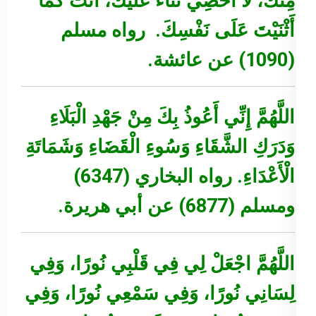
مِنْكَ، لَا أُحْصِي ثَنَاءً عَلَيْكَ، أَنْتَ كَمَا
أَثْنَيْتَ عَلَى نَفْسِكَ.
رواه مسلم
(1090) عن عائشة.
اللَّهُمَّ إِنِّي أَعُوذُ بِكَ مِنْ جَهْدِ الْبَلَاءِ
وَدَرَكِ الشَّقَاءِ وَسُوءِ الْقَضَاءِ وَشَمَاتَةِ
الْأَعْدَاءِ.
رواه البخاري (6347)
ومسلم (6877) عن أبي هريرة.
اللَّهُمَّ اجْعَلْ لِي فِي قَلْبِي نُورًا، وَفِي
لِسَانِي نُورًا، وَفِي سَمْعِي نُورًا، وَفِي