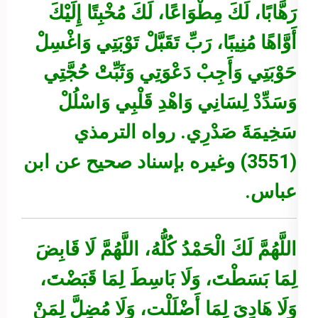
رَهَّابًا، لَكَ مِطْوَاعًا، لَكَ مُخْبِتًا إِلَيْكَ
أَوَّاهًا مُنِيبًا، رَبِّ تَقَبَّلْ تَوْبَتِي وَاغْسِلْ
حَوْبَتِي وَأَجِبْ دَعْوَتِي وَثَبِّتْ حُجَّتِي
وَسَدِّدْ لِسَانِي وَاهْدِ قَلْبِي وَاسْلُلْ
سَخِيمَةَ صَدْرِي.
رواه الترمذي
(3551) وغيره بإسناد صحيح عن ابن
عباس.
اللَّهُمَّ لَكَ الْحَمْدُ كُلُّهُ، اللَّهُمَّ لَا قَابِضَ
لِمَا بَسَطْتَ، وَلَا بَاسِطَ لِمَا قَبَضْتَ،
وَلَا هَادِيَ لِمَا أَضْلَلْت، وَلَا مُضِلَّ لِمَنْ