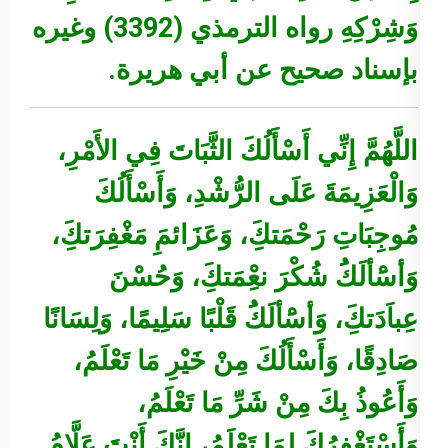
وَشِرْكِهِ
رواه الترمذي (3392) وغيره
بإسناد صحيح عن أبي هريرة.
اللَّهُمَّ إِنِّي أَسْأَلُكَ الثَّبَاتَ فِي الأَمْرِ،
وَالْعَزِيمَةَ عَلَى الرُّشْدِ، وَأَسْأَلُكَ
مُوجِبَاتِ رَحْمَتكَِ، وَعَزَائمَِ مَغْفِرَتكَِ،
وَأسَْألَكَُ شُكْرَ نعِْمَتكَِ، وَحُسْنَ
عِباَدَتكَِ، وَأسَْألَكَُ قَلْبًا سَلِيمًا، وَلِسَانًا
صَادِقًا، وَأَسْأَلُكَ مِنْ خَيْرِ مَا تَعْلَمُ،
وَأَعُوذُ بِكَ مِنْ شَرِّ مَا تَعْلَمُ،
وَأَسْتَغْفِرُكَ لِمَا تَعْلَمُ، إِنَّكَ أَنْتَ عَلَّامُ