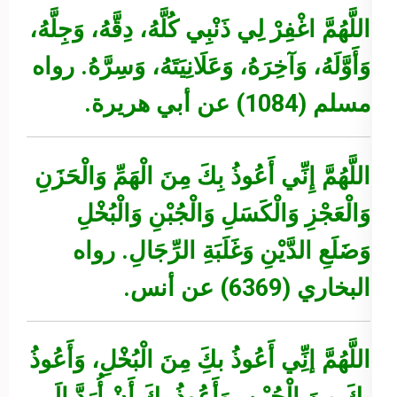
اللَّهُمَّ اغْفِرْ لِي ذَنْبِي كُلَّهُ، دِقَّهُ، وَجِلَّهُ،
وَأَوَّلَهُ، وَآخِرَهُ، وَعَلَانِيَتَهُ، وَسِرَّهُ.
رواه
مسلم (1084) عن أبي هريرة.
اللَّهُمَّ إِنِّي أَعُوذُ بِكَ مِنَ الْهَمِّ وَالْحَزَنِ
وَالْعَجْزِ وَالْكَسَلِ وَالْجُبْنِ وَالْبُخْلِ
وَضَلَعِ الدَّيْنِ وَغَلَبَةِ الرِّجَالِ.
رواه
البخاري (6369) عن أنس.
اللَّهُمَّ إنِِّي أَعُوذُ بكَِ مِنَ الْبُخْلِ، وَأَعُوذُ