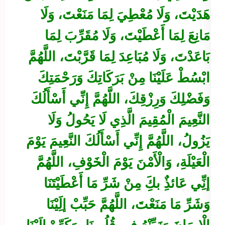
هَدَيْتَ، وَلَا مُعْطِيَ لِمَا مَنَعْتَ، وَلَا
مَانِعَ لِمَا أَعْطَيْتَ، وَلَا مُقَرِّبَ لِمَا
بَاعَدْتَ، وَلَا مُبَاعِدَ لِمَا قَرَّبْتَ، اللَّهُمَّ
ابْسُطْ عَلَيْنَا مِنْ بَرَكَاتِكَ وَرَحْمَتِكَ
وَفَضْلِكَ وَرِزْقِكَ، اللَّهُمَّ إِنِّي أَسْأَلُكَ
النَّعِيمَ الْمُقِيمَ الَّذِي لَا يَحُولُ وَلَا
يَزُولُ، اللَّهُمَّ إِنِّي أَسْأَلُكَ النَّعِيمَ يَوْمَ
الْعَيْلَةِ، وَالْأَمْنَ يَوْمَ الْخَوْفِ، اللَّهُمَّ
إنِِّي عَائذٌِ بكَِ مِنْ شَرِّ مَا أَعْطَيْتَنَا
وَشَرِّ مَا مَنَعْتَ، اللَّهُمَّ حَبِّبْ إلَِيْنَا