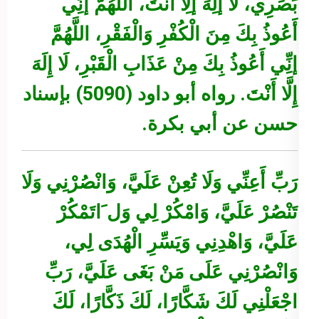
بَصَرِي، لَا إلَِهَ إلَِّا أَنْتَ، اللَّهُمَّ إنِِّي
أَعُوذُ بِكَ مِنَ الْكُفْرِ وَالْفَقْرِ، اللَّهُمَّ
إنِِّي أَعُوذُ بِكَ مِنْ عَذَابِ الْقَبْرِ، لَا إِلَهَ
إِلَّا أَنْتَ.
رواه أبو داود (5090) بإسناد
حسن عن أبي بكرة.
رَبِّ أَعِنِّي وَلَا تُعِنْ عَلَيَّ، وَانْصُرْنِي وَلَا
تَنْصُرْ عَلَيَّ، وَامْكُرْ لِي وَل َاتَمْكُرْ
عَلَيَّ، وَاهْدِنِي وَيَسِّرِ الْهُدَى لِي،
وَانْصُرْنِي عَلَى مَنْ بَغَى عَلَيَّ، رَبِّ
اجْعَلْنِي لَكَ شَكَّارًا، لَكَ ذَكَّارًا، لَكَ