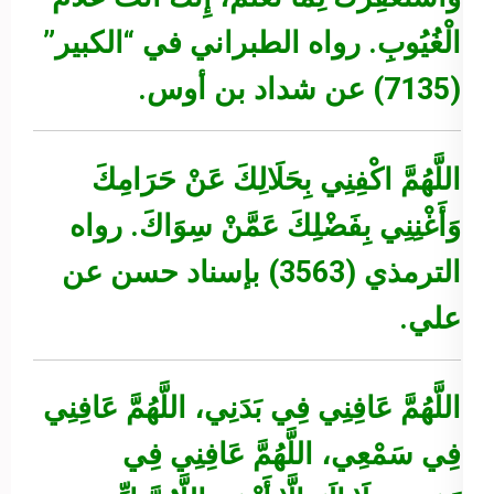
الْغُيُوبِ.
رواه الطبراني في “الكبير”
(7135) عن شداد بن أوس.
اللَّهُمَّ اكْفِنِي بِحَلَالِكَ عَنْ حَرَامِكَ
وَأَغْنِنِي بِفَضْلِكَ عَمَّنْ سِوَاكَ.
رواه
الترمذي (3563) بإسناد حسن عن
علي.
اللَّهُمَّ عَافِنِي فِي بَدَنِي، اللَّهُمَّ عَافِنِي
فِي سَمْعِي، اللَّهُمَّ عَافِنِي فِي