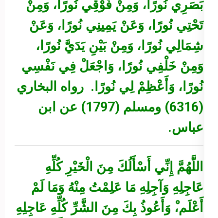
بَصَرِي نُورًا، وَمِنْ فَوْقِي نُورًا، وَمِنْ
تَحْتِي نُورًا، وَعَنْ يَمِينِي نُورًا، وَعَنْ
شِمَالِي نُورًا، وَمِنْ بَيْنِ يَدَيَّ نُورًا،
وَمِنْ خَلْفِي نُورًا، وَاجْعَلْ فِي نَفْسِي
نُورًا، وَأَعْظِمْ لِي نُورًا.
رواه البخاري
(6316) ومسلم (1797) عن ابن
عباس.
اللَّهُمَّ إِنِّي أَسْأَلُكَ مِنَ الْخَيْرِ كُلِّهِ
عَاجِلِهِ وَآجِلِهِ مَا عَلِمْتُ مِنْهُ وَمَا لَمْ
أَعْلَم،ْ وَأَعُوذُ بِكَ مِنَ الشَّرِّ كُلِّهِ عَاجِلِهِ