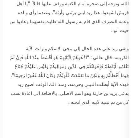
الله، وتوجه إلى صخرة أمام الكعبة ووقف عليها قائلاً: “يا أهل
قريش اشهدوا، هذا زيد ابني يرثني وأرثه”، وعندما رأى والده
وعمه التصرف الذي قام به رسول الله طابت نفسهما وعادوا من
حيث أتوا.
وبقي زيد علي هذه الحال إلي مجئ الاسلام ونزلت الآية
الكريمة، قال تعالي : “ادْعُوهُمْ لِآَبَائِهِمْ هُوَ أَقْسَطُ عِنْدَ اللَّهِ فَإِنْ لَمْ
تَعْلَمُوا آَبَاءَهُمْ فَإِخْوَانُكُمْ فِي الدِّينِ وَمَوَالِيكُمْ وَلَيْسَ عَلَيْكُمْ جُنَاحٌ
فِيمَا أَخْطَأْتُمْ بِهِ وَلَكِنْ مَا تَعَمَّدَتْ قُلُوبُكُمْ وَكَانَ اللَّهُ غَفُورًا رَحِيمًا”،
فهذه الآية أبطلت التبني وحرمته، ومنذ ذلك الوقت اصبح زيد
يدعي بزيد بن حارثة وهو اسم الاصلي، بالاضافة الي اعادة نسب
كل من تم تبنيه لابيه الذي انجبه .