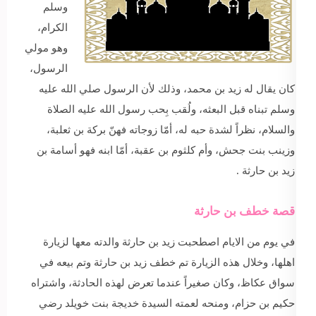
وسلم
الكرام،
وهو مولي
الرسول،
كان يقال له زيد بن محمد، وذلك لأن الرسول صلي الله عليه
وسلم تبناه قبل البعثه، ولُقب بِحب رسول الله عليه الصلاة
والسلام، نظراً لشدة حبه له، أمّا زوجاته فهنّ بركة بن ثعلبة،
وزينب بنت جحش، وأم كلثوم بن عقبة، أمّا ابنه فهو أسامة بن
زيد بن حارثة .
قصة خطف بن حارثة
في يوم من الايام اصطحبت زيد بن حارثة والدته معها لزيارة
اهلها، وخلال هذه الزيارة تم خطف زيد بن حارثة وتم بيعه في
سواق عكاظ، وكان صغيراً عندما تعرض لهذه الحادثة، واشتراه
حكيم بن حزام، ومنحه لعمته السيدة خديجة بنت خويلد رضي