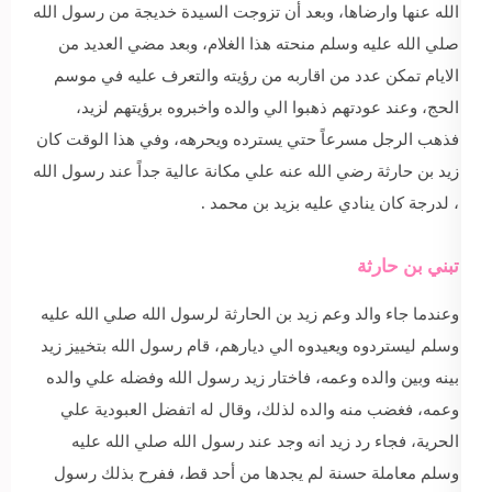
الله عنها وارضاها، وبعد أن تزوجت السيدة خديجة من رسول الله
صلي الله عليه وسلم منحته هذا الغلام، وبعد مضي العديد من
الايام تمكن عدد من اقاربه من رؤيته والتعرف عليه في موسم
الحج، وعند عودتهم ذهبوا الي والده واخبروه برؤيتهم لزيد،
فذهب الرجل مسرعاً حتي يسترده ويحرهه، وفي هذا الوقت كان
زيد بن حارثة رضي الله عنه علي مكانة عالية جداً عند رسول الله
، لدرجة كان ينادي عليه بزيد بن محمد .
تبني بن حارثة
وعندما جاء والد وعم زيد بن الحارثة لرسول الله صلي الله عليه
وسلم ليستردوه ويعيدوه الي ديارهم، قام رسول الله بتخييز زيد
بينه وبين والده وعمه، فاختار زيد رسول الله وفضله علي والده
وعمه، فغضب منه والده لذلك، وقال له اتفضل العبودية علي
الحرية، فجاء رد زيد انه وجد عند رسول الله صلي الله عليه
وسلم معاملة حسنة لم يجدها من أحد قط، ففرح بذلك رسول