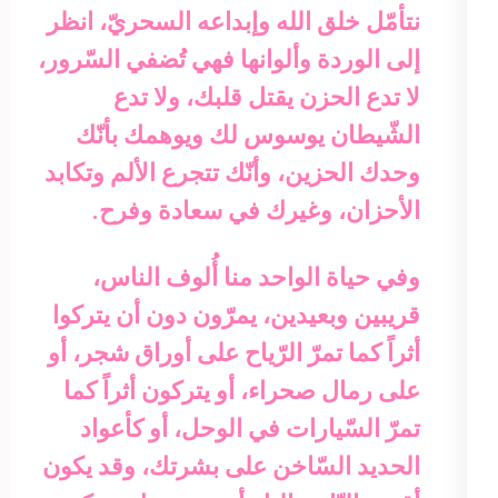
نتأمّل خلق الله وإبداعه السحريّ، انظر
إلى الوردة وألوانها فهي تُضفي السّرور،
لا تدع الحزن يقتل قلبك، ولا تدع
الشّيطان يوسوس لك ويوهمك بأنّك
وحدك الحزين، وأنّك تتجرع الألم وتكابد
الأحزان، وغيرك في سعادة وفرح.
وفي حياة الواحد منا أُلوف الناس،
قريبين وبعيدين، يمرّون دون أن يتركوا
أثراً كما تمرّ الرّياح على أوراق شجر، أو
على رمال صحراء، أو يتركون أثراً كما
تمرّ السّيارات في الوحل، أو كأعواد
الحديد السّاخن على بشرتك، وقد يكون