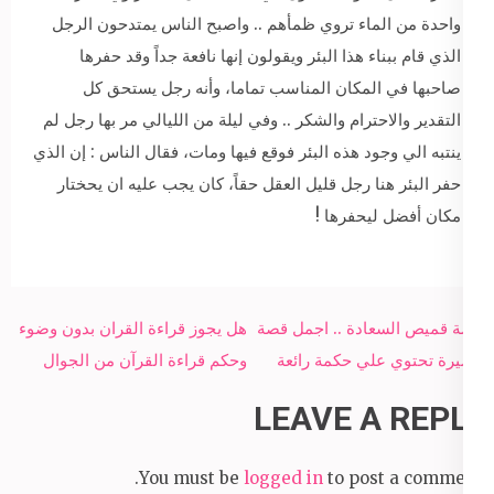
واحدة من الماء تروي ظمأهم .. واصبح الناس يمتدحون الرجل
الذي قام ببناء هذا البئر ويقولون إنها نافعة جداً وقد حفرها
صاحبها في المكان المناسب تماما، وأنه رجل يستحق كل
التقدير والاحترام والشكر .. وفي ليلة من الليالي مر بها رجل لم
ينتبه الي وجود هذه البئر فوقع فيها ومات، فقال الناس : إن الذي
حفر البئر هنا رجل قليل العقل حقاً، كان يجب عليه ان يحختار
مكان أفضل ليحفرها !
Post
قصة قميص السعادة .. اجمل قصة
هل يجوز قراءة القران بدون وضوء
navigation
قصيرة تحتوي علي حكمة رائعة
وحكم قراءة القرآن من الجوال
LEAVE A REPLY
You must be
logged in
to post a comment.