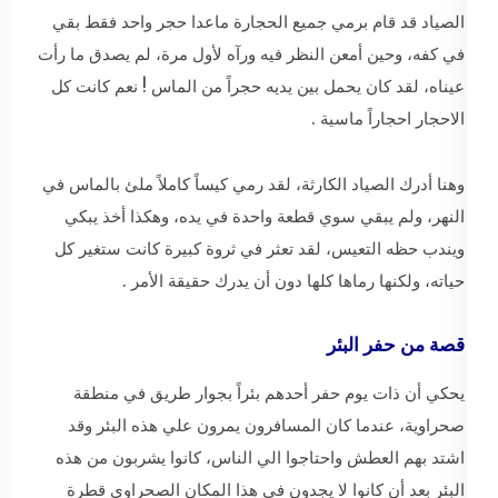
الصياد قد قام برمي جميع الحجارة ماعدا حجر واحد فقط بقي
في كفه، وحين أمعن النظر فيه ورآه لأول مرة، لم يصدق ما رأت
عيناه، لقد كان يحمل بين يديه حجراً من الماس ! نعم كانت كل
الاحجار احجاراً ماسية .
وهنا أدرك الصياد الكارثة، لقد رمي كيساً كاملاً ملئ بالماس في
النهر، ولم يبقي سوي قطعة واحدة في يده، وهكذا أخذ يبكي
ويندب حظه التعيس، لقد تعثر في ثروة كبيرة كانت ستغير كل
حياته، ولكنها رماها كلها دون أن يدرك حقيقة الأمر .
قصة من حفر البئر
يحكي أن ذات يوم حفر أحدهم بئراً بجوار طريق في منطقة
صحراوية، عندما كان المسافرون يمرون علي هذه البئر وقد
اشتد بهم العطش واحتاجوا الي الناس، كانوا يشربون من هذه
البئر بعد أن كانوا لا يجدون في هذا المكان الصحراوي قطرة