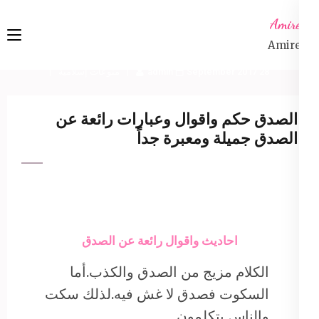
Ski
Amireta
t
Amireta
conten
(Pres
28 September 2017
admin
منوعات إسلامية
Enter
الصدق حكم واقوال وعبارات رائعة عن
الصدق جميلة ومعبرة جداً
احاديث واقوال رائعة عن الصدق
الكلام مزيج من الصدق والكذب.أما
السكوت فصدق لا غش فيه.لذلك سكت
والناس يتكلمون.