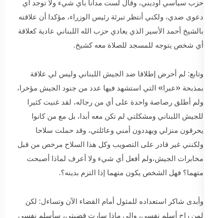
حزب سياسي أوديني، وقال لست مدانا بأي شيء ولا توجد أي
دعوى ضدي، ولكني أنتظر تبرئة رئيس الوزراء، مؤكدا أن علاقته
بالشيخ أحمد الأسير الذي يعادي حزب الله اللبناني عادية كعلاقة
أي شخص يتوجه للمسجد للصلاة معه كشيخ.
وتابع: لم أحرض إطلاقا ضد الجيش اللبناني وليس لي علاقة
بمذبحة «عبرا» التي استشهد فيها عدد من جنود الجيش مؤخرا،
ولم أطلق رصاصة واحدة على أي من رجاله، لقد غنيت كثيرا
للجيش اللبناني ومشكلتي لم تكن معه أبدا، بل مع من كانوا
يحرقون منزلي ويهددون أمني وعائلتي، وقد حملت سلاحا
ولكنني غير قادر على التصويب وكل هذا السلاح مرخص من قبل
مخابرات الجيش،ولم أفعل أي شيء ولا أعرف لماذا أصبحت
متهما؟ فهل الشخص يكون متهما إذا التزم بدينه؟.
وأبدى شاكر استعداده للمثول أمام القضاء الآن وتساءل: لكن
لمن راح أسلم نفسي، وإلى ماذا سارت قضيتي، سأسلم نفسي