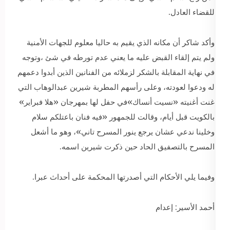
للقضاء العادل.
وأكد شاكر أن مكانه الذي يقيم به حاليا معلوم للجهات الأمنية
ولم يتم إلقاء القبض عليه ما يعني عدم تورطه في شئ ،وتوجه
في نهاية المقابلة بالشكر لزملائه من الفنانين الذين أبدوا دعمهم
له ودعوا لعودته، وعلى رأسهم المطربة شيرين عبدالوهاب التي
غنت أغنيته «نسيت أنساك»في حفل لها بمهرجان «هلا فبراير»
بالكويت قبل أيام، وقالت للجمهور «فيه فنان باعتلكم سلام
وخلينا ندعي عشان يرجع ينور المسرح تاني»، وهو ما أشعل
المسرح بالتصفيق الحاد حين ذكرت شيرين اسمه.
وفيما يلي الأحكام التي أصدرتها المحكمة على أحداث عبرا.
أحمد الأسير: إعدام