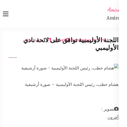
Ski
Amireta
t
Amireta
conten
(Pres
Enter
اللجنة الأوليمبية توافق على لائحة نادي
29 September 2017
sabbeh
اخبار شاملة
الأوليمبي
هشام حطب، رئيس اللجنة الأوليمبية – صورة أرشيفية
تصوير :
آخرون