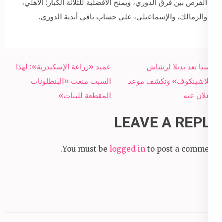
الفرص بين فرق الدوري، ويمنح الأفضلية للثلاثة الكبار: الأهلي،
والزمالك، والإسماعيلى، علي حساب باقي أندية الدوري.
Post
روسيا تعد بديلا لرشاش
عميد «زراعة الإسكندرية»: لهذا
navigation
«كلاشينكوف» وتكشف موعد
السبب منعت «البنطلونات
الإعلان عنه
المقطعة للبنات»
LEAVE A REPLY
You must be
logged in
to post a comment.