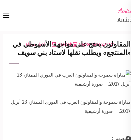
Ski
Amireta
t
Amireta
conten
(Pres
Enter
المقاولون يحتج على مواجهة الأسيوطي في
29 September 2017
sabbeh
اخبار شاملة
«المنتجع» ويطلب نقلها لاستاد بني سويف
مباراة سموحة والمقاولون العرب في الدوري الممتاز، 23 أبريل
2017. – صورة أرشيفية
تصوير :