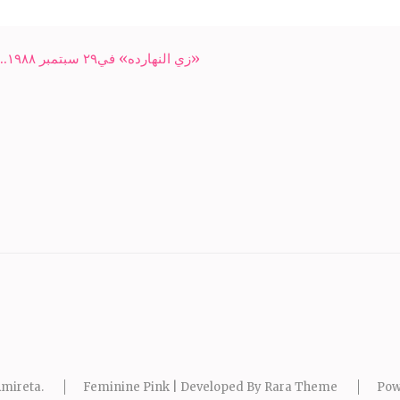
«زي النهارده» في٢٩ سبتمبر ١٩٨٨.. محكمة العدل الدولية تحكم بمصرية طابا
mireta
.
Feminine Pink | Developed By
Rara Theme
Pow