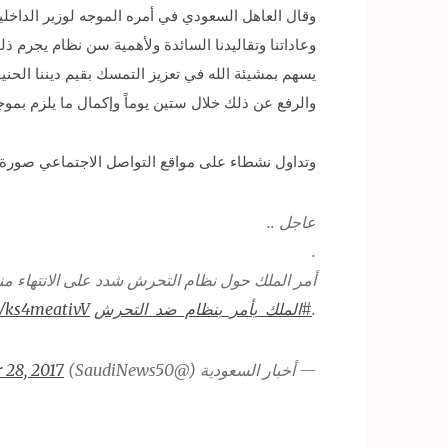
وقال العاهل السعودي في أمره الموجه لوزير الداخلية
وعاداتنا وتقاليدنا السائدة ولأهمية سن نظام يجرم ذ
يسهم بمشيئة الله في تعزيز التمسك بقيم ديننا الحن
والرفع عن ذلك خلال ستين يوماً وإكمال ما يلزم بموج
وتداول نشطاء على مواقع التواصل الاجتماعي صورة
عاجل ..
.
أمر الملك حول نظام التحرش شدد على الانتهاء منه ق
.
#الملك_يأمر_بنظام_ضد_التحرش
m/ks4meativV
— أخبار السعودية (@SaudiNews50)
 28, 2017