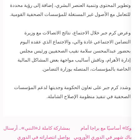
وتطوير المحتوى وتنمية العنصر البشري، إضافة إلى رؤية محددة
للتعامل مع الأصول غير المستغلة للمؤسسات الصحفية القومية.
وعرض كرم جبر خلال الاجتماع، نتائج الاتصالات مع وزيرة
التضامن الاجتماعي غادة والي، والاجتماع الذي عقده اليوم
بحضور عبدالمحسن سلامة نقيب الصحفيين ورئيس مجلس
إدارة الأهرام، وناقش أساليب مواجهة بعض المشاكل المالية
الخاصة بالمؤسسات، المتصله بوزارة التضامن.
وشدد كرم جبر على تعاون الحكومة وجديتها لدعم المؤسسات
الصحفية في تنفيذ منظومة الإصلاح الشاملة.
Post
«كوكا» أساسيًا مع براجا أمام
بمشاركة كاملة لـ«النني».. أرسنال
navigation
باشاك شهير في الدوري الأوروبي
يواصل انتصاراته في الدوري