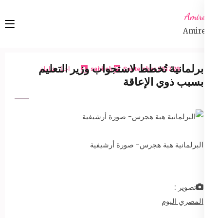
Ski
Amireta
t
Amireta
conten
(Pres
Enter
برلمانية تُخطط لاستجواب وزير التعليم
29 September 2017
sabbeh
اخبار شاملة
بسبب ذوي الإعاقة
البرلمانية هبة هجرس- صورة أرشيفية
تصوير :
المصري اليوم