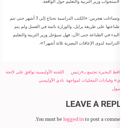
لاستجواب وزير التربية والتعليم حول الواقعة.
وتساءلت هجرس: «الكتب الدراسية تحتاج إلى 3 أشهر حتى تتم
طباعتها على طريقة برايل، والوزارة نائمة في العسل ولم يتم
البدء في الطباعة حتى الآن، فهل سيؤجل وزير التربية والتعليم
الدراسة لذوى الإعاقات البصرية ثلاثة أشهر؟».
Post
محافظ البحيرة تجتمع بـ«رئيس
اللجنة الأوليمبية توافق على لائحة
navigation
الري» وقيادات المحليات لمواجهة
نادي الأوليمبي
السيول
LEAVE A REPLY
You must be
logged in
to post a comment.