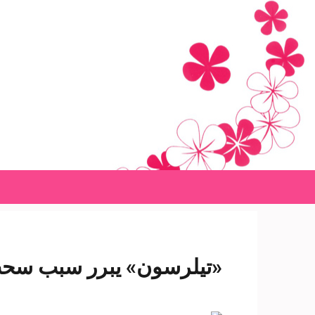
Ski
t
conten
(Pres
Enter
«تيلرسون» يبرر سبب سحب 