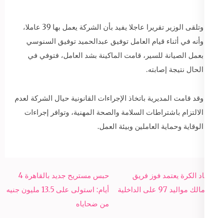
وتلقى الوزير تقريرا عاجلا يفيد بأن الشركة يعمل بها 39 عاملا،
وأنه في أثناء قيام العامل توفيق عبدالحميد توفيق السنوسي
بعمل الصيانة للسير، قامت الماكينة بشد العامل، فتوفي في
الحال نتيجة إصابته.
وقد قامت المديرية باتخاذ الإجراءات القانونية حيال الشركة لعدم
الالتزام باشتراطات السلامة والصحة المهنية، وتوافر إجراءات
الوقاية وحماية العاملين وبيئة العمل.
Post
اتحاد الكرة يعتمد فوز فريق
حبس مستريح جديد بالقاهرة 4
navigation
الزمالك مواليد 97 على الداخلية
أيام: استولى على 13.5 مليون جنيه
من ضحاياه