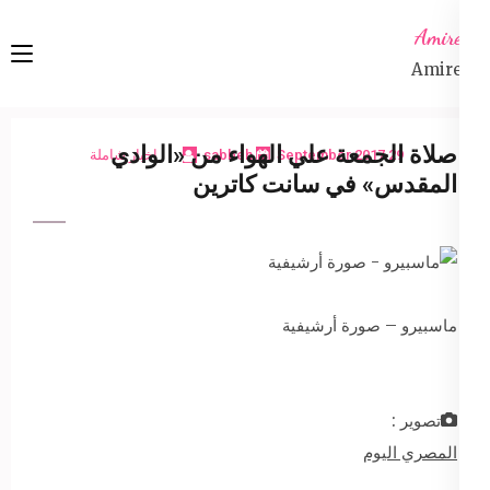
Ski
Amireta
t
Amireta
conten
(Pres
Enter
صلاة الجمعة علي الهواء من «الوادي
29 September 2017
sabbeh
اخبار شاملة
المقدس» في سانت كاترين
ماسبيرو – صورة أرشيفية
تصوير :
المصري اليوم