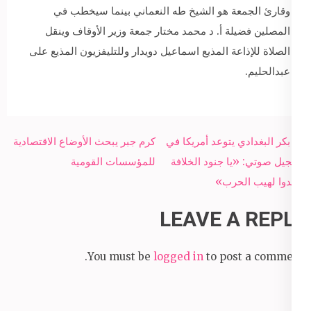
وقارئ الجمعة هو الشيخ طه النعماني بينما سيخطب في
المصلين فضيلة أ. د محمد مختار جمعة وزير الأوقاف وينقل
الصلاة للإذاعة المذيع اسماعيل دويدار وللتليفزيون المذيع على
عبدالحليم.
Post
أبو بكر البغدادي يتوعد أمريكا في
كرم جبر يبحث الأوضاع الاقتصادية
navigation
تسجيل صوتي: «يا جنود الخلافة
للمؤسسات القومية
أوقدوا لهيب الحرب»
LEAVE A REPLY
You must be
logged in
to post a comment.