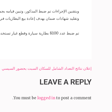
وبتقنين الإجراءات تم ضبط المذكور، وتبين قيامه بج
وتقليد شهادات ضمان بهدف إعادة بيع البطاريات في 
تم ضبط عدد 8100 بطارية سيارة وقطع غيار تستخدم في التصنيع و500 لتر من حمض الكبريتيك وعدد وأدوات تستخدم في شحن وتصنيع البطاريات، وتحرر محضر بالواقعة.
Post
إعلان نتائج التعداد الشامل للسكان السبت بحضور السيسي
navigation
LEAVE A REPLY
You must be
logged in
to post a comment.