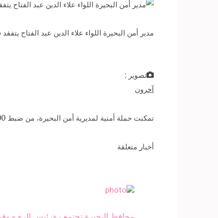
مدير أمن البحيرة اللواء علاء الدين عبد الفتاح يتف
تصوير :
آخرون
تمكنت حملة أمنية لمديرية أمن البحيرة، من ضبط 8100 بطارية سيارة مستخدمة وتالفة في ورشة لغشها لإعادة بيعها في الأسواق على أنها جديدة بالبحيرة.
أخبار متعلقة
محافظ البحيرة تجتمع بـ«رئيس الري» وقي