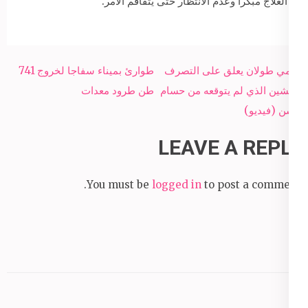
العلاج مبكراً وعدم الانتظار حتى يتفاقم الأمر.
Post
حلمي طولان يعلق على التصرف
طوارئ بميناء سفاجا لخروج 741
navigation
المشين الذي لم يتوقعه من حسام
طن طرود معدات
حسن (فيديو)
LEAVE A REPLY
You must be
logged in
to post a comment.