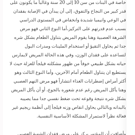
خاصة في البنات من سن 10 إلى 20 سنة وغالباً ما يكونون على
قدر كبير من النجاح والتفوق، إلى أن يبدأن في الإصابة بفقدان
في الوعي وانيميا شديدة وانخفاض في المستوى الدراسي
بسبب عدم قدرتهم على التركيز،أما النوع الثاني فهو مرض
الشرهة العصبية وهنا يقوم المريض بتناول الطعام بشكل شره
جدا ثم يحاول التقيؤ أو استخدام الملينات ومدرات البول
لتساعده على فقدان الوزن، وفي هذه الحالة المريض لايمارس
حياته بشكل طبيعي خوفاً من ظهور مشكلته فيلجاً للعزلة حيث لا
يستطيع ان يتناول الطعام أمام الآخرين، وأما النوع الثالث وهو
أكثر أمراض إضطرابات الغذاء انتشاراً فهو مرض النهم العصبي
وهنا يأكل المريض رغم عدم شعوره بالجوع، أو أن يأكل المريض
بشكل شره نتيجة وقوعه تحت ضغط نفسي جدا مما يصيبه
بالبدانه وبالتالي يحاول انقاص وزنه فيلجأ إلى أنظمة ريجيم غير
فعالة نظراً لاستمرار المشكلة الأساسية النفسية.
وأضافت أن المؤتمر يركز على مرض فقدان الشهية العصبي