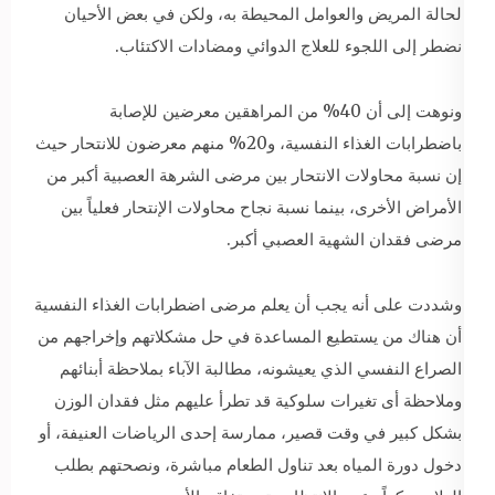
لحالة المريض والعوامل المحيطة به، ولكن في بعض الأحيان
نضطر إلى اللجوء للعلاج الدوائي ومضادات الاكتئاب.
ونوهت إلى أن 40% من المراهقين معرضين للإصابة
باضطرابات الغذاء النفسية، و20% منهم معرضون للانتحار حيث
إن نسبة محاولات الانتحار بين مرضى الشرهة العصبية أكبر من
الأمراض الأخرى، بينما نسبة نجاح محاولات الإنتحار فعلياً بين
مرضى فقدان الشهية العصبي أكبر.
وشددت على أنه يجب أن يعلم مرضى اضطرابات الغذاء النفسية
أن هناك من يستطيع المساعدة في حل مشكلاتهم وإخراجهم من
الصراع النفسي الذي يعيشونه، مطالبة الآباء بملاحظة أبنائهم
وملاحظة أى تغيرات سلوكية قد تطرأ عليهم مثل فقدان الوزن
بشكل كبير في وقت قصير، ممارسة إحدى الرياضات العنيفة، أو
دخول دورة المياه بعد تناول الطعام مباشرة، ونصحتهم بطلب