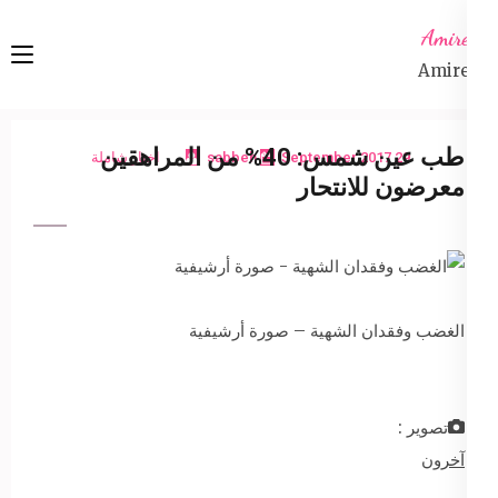
Ski
Amireta
t
Amireta
conten
(Pres
Enter
طب عين شمس: 40% من المراهقين
29 September 2017
sabbeh
اخبار شاملة
معرضون للانتحار
الغضب وفقدان الشهية – صورة أرشيفية
تصوير :
آخرون