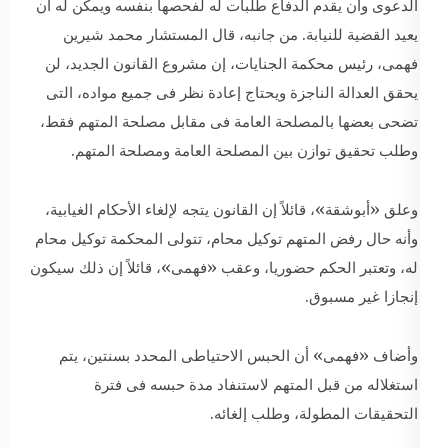
الدعوى وأن يقدم الدفاع طلبات له لفحصها بنفسه ويمكن له أن
يعيد القضية للنيابة. من جانبه، قال المستشار محمد شيرين
فهمى، رئيس محكمة الجنايات، إن مشروع القانون الجديد، لن
يحقق العدالة الناجزة ويحتاج إعادة نظر فى جميع مواده، التى
تضحى بعضها بالمصلحة العامة فى مقابل مصلحة المتهم فقط،
وطلب تحقيق توازن بين المصلحة العامة ومصلحة المتهم.
وعلق «أبوشقة»، قائلاً إن القانون يتجه لإلغاء الأحكام الغيابية،
وأنه حال رفض المتهم توكيل محام، تتولى المحكمة توكيل محام
له، وتعتبر الحكم حضوريا، وعقب «فهمى»، قائلاً إن ذلك سيكون
إنجازا غير مسبوق.
وأضاف «فهمى» أن الحبس الاحتياطى المحدد بسنتين، يتم
استغلاله من قبل المتهم لاستنفاد مدة حبسه فى فترة
التحقيقات المطولة، وطلب إلغائه.