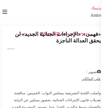
Ski
Amireta
t
Amireta
conten
(Pres
Enter
«فهمى»: «الإجراءات الجنائية الجديد» لن
29 September 2017
sabbeh
اخبار شاملة
يحقق العدالة الناجزة
تصوير :
علي المالكي
واصلت اللجنة التشريعية بمجلس النواب، الخميس، مناقشة
تعديلات قانون الإجراءات الجنائية، بحضور ممثلين عن النيابة
والقضاة، وسط حالة من الجدل حول نصوص المشروع الجديد.