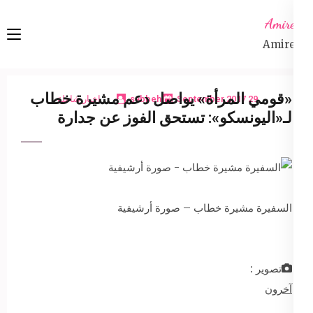
Ski
Amireta
t
Amireta
conten
(Pres
Enter
«قومي المرأة» يواصل دعم مشيرة خطاب
29 September 2017
sabbeh
اخبار شاملة
لـ«اليونسكو»: تستحق الفوز عن جدارة
السفيرة مشيرة خطاب – صورة أرشيفية
تصوير :
آخرون