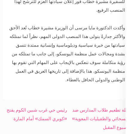
للسفيرة مشيرة خطاب فور إعلان سيادتها العزم للترشح لهذا
المنصب الرفيع.
وأكدت الدكتورة مايا مرسى أن الوزيرة مشيرة خطاب تُعد الأحق
والأكثر جدارةً بتولى هذا المنصب الدولى المهم، نظراً لما تمتلكه
سيادتها من خبرة سياسية ودبلوماسية وإنسانية ممتدة تتسق
بشدة ومجالات عمل منظمة اليونسكو، إلى جانب ما تمتلكه من
رؤية متكاملة سوف تنعكس بالإيجاب على المهام التي تقوم بها
منظمة اليونسكو، هذا بالإضافة إلى تاريخها العريق في العمل
الوطنى والدولى الحافل بالعطاء.
Post
حملة تطعيم طلاب المدارس ضد
رئيس حي غرب شبين الكوم يفتح
navigation
«السحائي والطفيليات المعوية»
«كوبري السمك» أمام المارة
الأسبوع المقبل