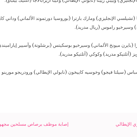
ليزي) وبيبي ريينا (نابولي الإيطالي) وكيبا أريزابالاجا (أتلتيك بيلباو).
 (تشيلسي الإنجليزي) ومارك بارترا (بوروسيا دورتموند الألماني) وداني كا
ة) وسيرخيو راموس (ريال مدريد).
را (بايرن ميونخ الألماني) وسيرخيو بوسكيتس (برشلونة) وآسيير إيارامين
 (أتلتيكو مدريد) وكوكي (أتلتيكو مدريد).
باس (سيلتا فيجو) وخوسيه كاييخون (نابولي الإيطالي) ورودريجو مورينو (ب
ي الإيطالي
إصابة موظف برصاص مسلحين مجهول