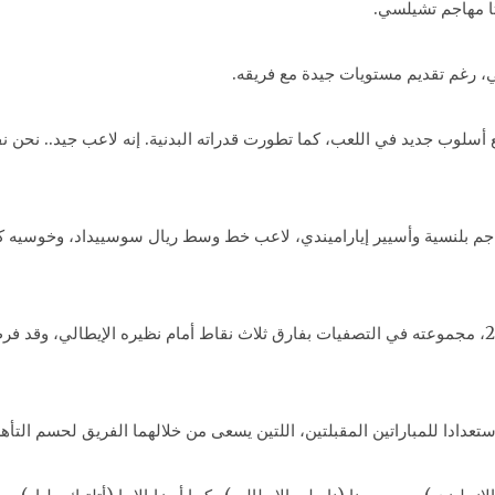
اتا مهاجم تشيلسي.
 رغم تقديم مستويات جيدة مع فريقه.
مع أسلوب جديد في اللعب، كما تطورت قدراته البدنية. إنه لاعب جيد.. نحن 
م بلنسية وأسيير إياراميندي، لاعب خط وسط ريال سوسييداد، وخوسيه كاي
ويتصدر المنتخب الإسباني، المتوج بكأس العالم 2010، مجموعته في التصفيات بفارق ثلاث نقاط أمام نظير
دا للمباراتين المقبلتين، اللتين يسعى من خلالهما الفريق لحسم التأهل إلى نهائ