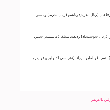
رفاخال (ريال مدريد) وناتشو (ريال مدريد) وناتشو
دي (ريال سوسييداد) وديفيد سيلفا (مانشستر سيتي
لنسية) وألفارو موراتا (تشيلسي الإنجليزي) وبيدرو
ين بالعريش