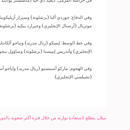
في حراسة المرمى: ديفيد دي خيا (مانشستر يونايتد الإنج
وفي الدفاع: جوردي ألبا (برشلونة) وسيزار أزبليكويتا
مونريال (أرسنال الإنجليزي) وجيرارد بيكيه (برشلون
وفي خط الوسط: إيسكو (ريال مدريد) وتياجو ألكانتا
الإنجليزي) وأندريس إنييستا (برشلونة) وساؤول نيجويز
وفي الهجوم: ماركو أسينسيو (ريال مدريد) واياجو أس
(تشيلسي الإنجليزي).
Post
ميلان يتطلع لاستعادة توازنه من خلال فترة أكثر صعوبة بالدور
navigation