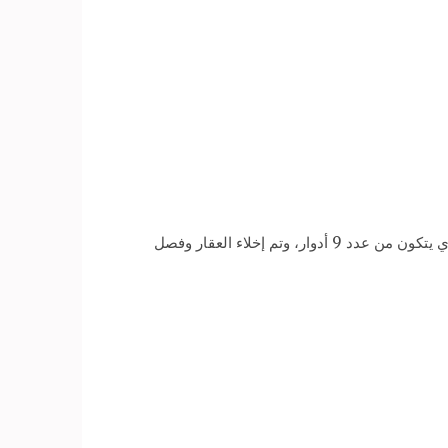
شهد شارع المشير محمد عبدالحليم أبوغزالة بمدينة دمنهور ميل جزئي وتصدع بأحد العقارات حديثة الإنشاء بمدينة دمنهور، والذي يتكون من عدد 9 أدوار، وتم إخلاء العقار وفصل