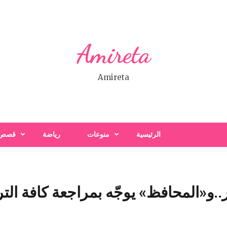
Amireta
Amireta
الرئيسية
منوعات
رياضة
قصص
..و«المحافظ» يوجّه بمراجعة كافة ال