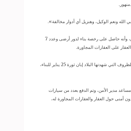
منهور.
الله ونعم الوكيل، وهنزيل أي أدوار مخالفة».
وتبين للجنة الهنسية أن العقار المكون من دور أرضى وعدد 9 أدوار علوية، صادر له قرار إزالة للدورين الثامن والتاسع المخالفين، وأنه حاصل على رخصة بناء لدور أرضى وعدد 7
عقار على العقارات المجاورة.
وقال المهندس سعد غراب، رئيس مدينة دمنهور، أن مالك العقار لم يلتزم بالمواصفات الفنية اللازمة للبناء، وأنه قام باستغلال للظروف التي شهدتها البلاد إبان ثورة 25 يناير للبناء،
 مساعد مدير الأمن، وتم الدفع بعدد من سيارات
ون أمنى حول العقار والعقارات المجاورة له،