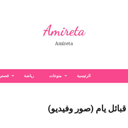
Amireta
Amireta
الرئيسية
منوعات
رياضة
قصص
قبائل يام (صور وفيديو)