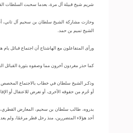
شريم شيخ قبيلة آل مرة، بعدما سحبت السلطات القطرية منه الجنسية ومن 55 شخصا من 
وحازت مشاركة الشيخ سلطان بن سحيم آل ثاني، أحد أ
الشيخ تميم بن حمد.
ورأى المتفاعلون مع الهاشتاج أن اجتماع قبائل يام
كما حذر مغردون آخرون مما وصفوه بثورة القبائل الت
وذكـر الشيخ سلطان في خطاب بالاجتماع المخصص للت
أو حُرم من حقوقه الأخرى، أو تعرض للاعتقال أو الإقام
بدروه، طالب سلطان بن سحيم، المعارض القطري، «الم
أحد هؤلاء المتضررين، منذ رحل قطر مرغمًا، ولم يع