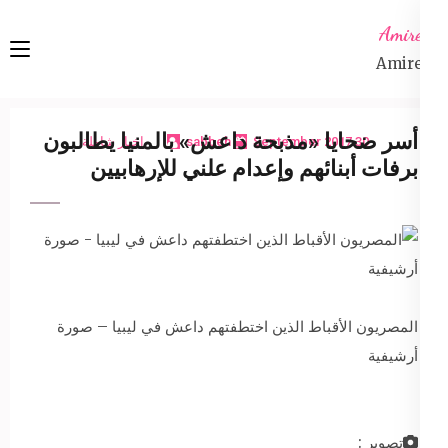
Ski
Amireta
t
Amireta
conten
(Pres
Enter
أسر ضحايا «مذبحة داعش» بالمنيا يطالبون
30 September 2017
sabbeh
اخبار شاملة
برفات أبنائهم وإعدام علني للإرهابيين
المصريون الأقباط الذين اختطفتهم داعش في ليبيا – صورة
أرشيفية
تصوير :