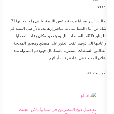
آخرون
طالبت أسر ضحايا مذبحة داعش الليبية، والتي راح ضحيتها 21
شابا من أبناء المنيا على يد عناصر إرهابية، بالأراضي الليبية في
15 يناير 2015، السلطات الليبية بتحديد مكان رفات الضحايا
وإعادتها إلى ذويهم عقب العثور على منفذي ومصور المذبحة،
مطالبين السلطات المصرية باستكمال جهودهم المبذولة منذ
إعلان المذبحة في إعادة رفات أبنائهم.
أخبار متعلقة
تفاصيل ذبح المصريين في ليبيا وأماكن الجثث..