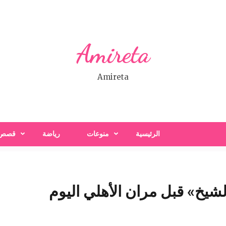
Amireta
Amireta
الرئيسية
منوعات
رياضة
قصص
شيخ» قبل مران الأهلي اليوم