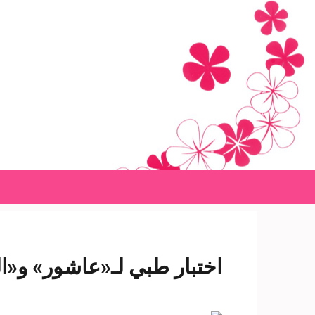
Ski
t
conten
(Pres
Enter
اختبار طبي لـ«عاشور» و«ال