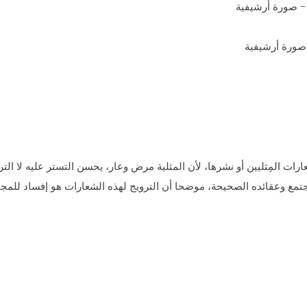
صورة أرشيفية
رات المِثليين أو نشرها، لأن المثلية مرض وعار، يحسن التستر عليه لا الت
لمجتمع وعقائده الصحيحة، موضحا أن الترويج لهذه الشعارات هو إفساد للمجتم