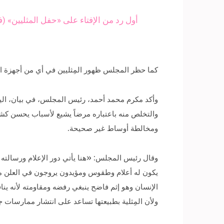
أول رد من الإفتاء على «حفل المثليين» (ف
كما حظر المجلس ظهور المِثليين في أي من أجهزة الإ
وأكد مكرم محمد أحمد، رئيس المجلس، في بيان، اليوم
والتخلص منه باعتباره مرضاً يشيع لأسباب يحسن كشف
ومخالطة أوساط غير صحيحة.
وقال رئيس المجلس: «هنا يأتي دور الإعلام ورسالته 
يكون له أعلام وطقوس ومؤيدون يروجون في العلن منك
الإنسان وهو إثم فاضح ينبغي رفضه ومقاومته لأنه ينا
ولأن المِثلية بطبيعتها تساعد على انتشار ممارسات 