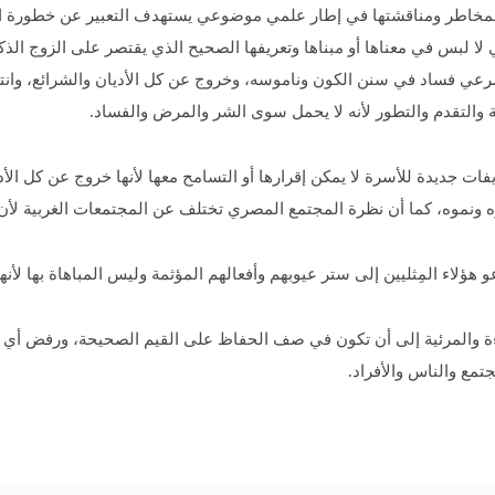
لمخاطر ومناقشتها في إطار علمي موضوعي يستهدف التعبير عن خطورة المشك
 لا لبس في معناها أو مبناها وتعريفها الصحيح الذي يقتصر على الزوج الذ
رعي فساد في سنن الكون وناموسه، وخروج عن كل الأديان والشرائع، وانتهاك
 والتقدم والتطور لأنه لا يحمل سوى الشر والمرض والفساد.
ات جديدة للأسرة لا يمكن إقرارها أو التسامح معها لأنها خروج عن كل الأ
ه ونموه، كما أن نظرة المجتمع المصري تختلف عن المجتمعات الغربية لأن ل
و هؤلاء المِثليين إلى ستر عيوبهم وأفعالهم المؤثمة وليس المباهاة بها ل
ة والمرئية إلى أن تكون في صف الحفاظ على القيم الصحيحة، ورفض أي تغ
تمع والناس والأفراد.