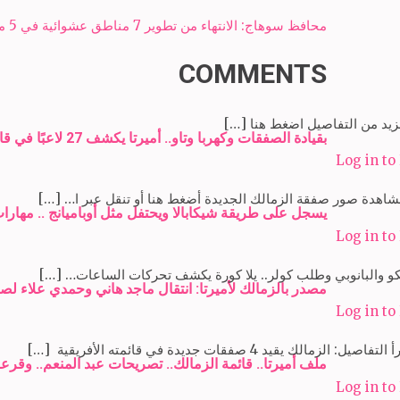
Post
محافظ سوهاج: الانتهاء من تطوير 7 مناطق عشوائية في 5 مراكز
navigation
COMMENTS
زيد من التفاصيل اضغط هنا […]
بقيادة الصفقات وكهربا وتاو.. أميرتا يكشف 27 لاعبًا في قائمة الأهلي الأفريقية – Amireta
Log in to
اهدة صور صفقة الزمالك الجديدة أضغط هنا أو تنقل عبر ا… […]
يسجل على طريقة شيكابالا ويحتفل مثل أوباميانج .. مهارات وأه
Log in to
و والبانوبي وطلب كولر.. يلا كورة يكشف تحركات الساعات… […]
مصدر بالزمالك لأميرتا: انتقال ماجد هاني وحمدي علاء لصفوف زد مقابل 12 مل
Log in to
يل: الزمالك يقيد 4 صفقات جديدة في قائمته الأفريقية […]
ملف أميرتا.. قائمة الزمالك.. تصريحات عبد المنعم.. وقرعة الق
Log in to