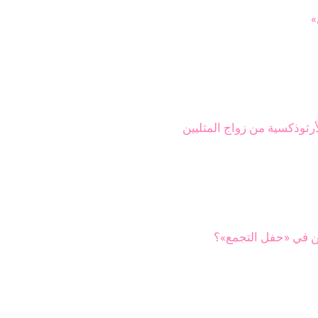
»
ثوذكسية من زواج المثليين
ين في «حفل التجمع»؟