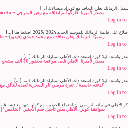
يا.. الزمالك يعلن التعاقد مع كونراد ميشالاك […]
مصدر لأميرتا: فاركو أتم اتفاقه مع زهير المترجي – Amireta
Log in to
ع على قائمة الزمالك للموسم الجديد 2024 /2025 اضغط هنا […]
رسميًا.. الزمالك يعلن تعاقده مع محمد حمدي (فيديو) – Amireta
Log in to
ر يكشف ليلا كورة استعدادات الأهلي لمباراة الزمالك […]
مصدر لأميرتا: الأهلي تلقى موافقة بحضور 30 ألف مشجع أمام جور ماهيا – Amireta
Log in to
ر يكشف ليلا كورة استعدادات الأهلي لمباراة الزمالك ف… […]
"لدغته حاسمة".. ثغرة بيرسي تاو السحرية تُعيده للتألق مع الأهل
Log in to
لأهلي في بيانه الرسمي أن اجتماع الخطيب مع كولر شهد مناقشة 4 ملفات. (طالع التفاصيل من هنا) […]
بموافقة كولر.. الأهلي يعلن تأجيل ضم الأجنبي "الخامس" إلى يناير
Log in to