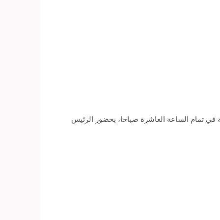
الإحصاء، السبت، نتائج التعداد العام السكان والإسكان والمنشآت لعام 2017 بفندق الماسة في تمام الساعة العاشرة صباحا، بحضور الرئيس