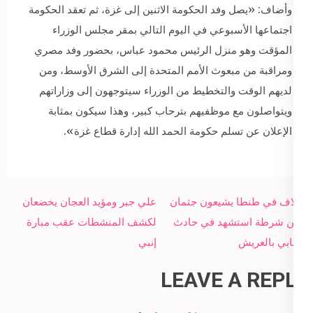
وأضاف: «يصل وفد الحكومة الاثنين إلى غزة، ثم تعقد الحكومة
اجتماعها الأسبوعي في اليوم التالي بمقر مجلس الوزراء
المؤقت وهو منزل الرئيس محمود عباس، بحضور وفد مصري
ومراقبة من مبعوث الأمم المتحدة إلى الشرق الأوسط، ومن
لديهم الوقت والتخطيط من الوزراء سيتوجهون إلى وزاراتهم
ويتواصلون مع موظفيهم بترحاب كبير، وهذا سيكون بمثابة
الإعلان عن تسلم حكومة الحمد الله إدارة قطاع غزة».
Post
الآلاف في طنطا يشيعون جثمان
علي جبر ومؤيد العجان يخضعان
navigation
أمين شرطة استشهد في حادث
لكشف المنشطات عقب مبارة
إرهابي بالعريش
إنبي
LEAVE A REPLY