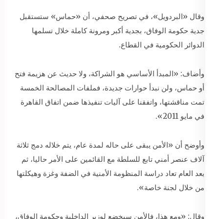
وقال «البردويل»، في تصريح صحفي، أن «حماس» ستستقبل
جدية حكومة الوفاق، بجدية أكبر ومرونة كاملة خلال تسلمها
الدوائر الحكومية في القطاع.
وأضاف: «المبدأ الأساسي هو الشراكة، ولا حديث عن هزيمة فتح
أو حماس، ولن نبدأ حوارات جديدة، فملفات المصالحة الخمسة
تمت مناقشتها، واتفقنا على آليات تنفيذها ضمن اتفاق القاهرة
في مايو 2011».
وأوضح أن «الأمن يبقى على حاله لمدة عام، يتم خلاله دمج ثلاثة
آلاف عنصر أمني تابع للسلطة مع القائمين على الأمر حاليا، ثم
بعد العام تعاد دراسة المنظومة الأمنية في الضفة وغزة وهيكلتها
من خلال لجنة خاصة».
وقال: «ومع هذا، فالأمن سيخضع لوزير الداخلية وحكومة الوفاق،