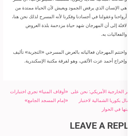
هي الإنسان الذي يرفض الجمود ويعيش لأن الحياة ممتدة من
أرواحنا وعقولنا في أجسادنا وفكرنا لأنه المسرح لذلك نحن هنا،
لافتًة إلى أن المهرجان شهد حياة مزدحمة بلذة العروض
والفعاليات به.
واختتم المهرجان فعالياته بالعرض المسرحي «التجربة» تأليف
وإخراج أحمد عزت الألفي، وهو لفرقة مكتبة الإسكندرية.
Post
وزير الخارجية الأمريكي: نحن على
«أوقاف المنيا» تجري اختبارات
navigation
اتصال بكوريا الشمالية لاختبار
«إمام المسجد الجامع»
رغبتها في الحوار
LEAVE A REPLY