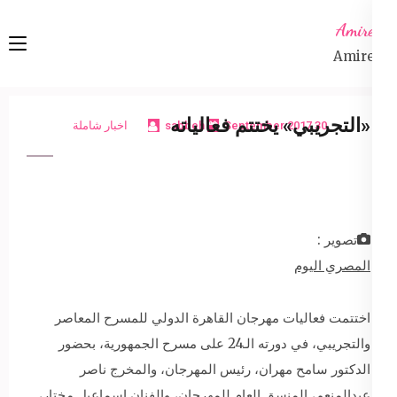
Ski
Amireta
t
Amireta
conten
(Pres
Enter
«التجريبي» يختتم فعالياته
30 September 2017
sabbeh
اخبار شاملة
تصوير :
المصري اليوم
اختتمت فعاليات مهرجان القاهرة الدولي للمسرح المعاصر
والتجريبي، في دورته الـ24 على مسرح الجمهورية، بحضور
الدكتور سامح مهران، رئيس المهرجان، والمخرج ناصر
عبدالمنعم، المنسق العام للمهرجان، والفنان إسماعيل مختار،