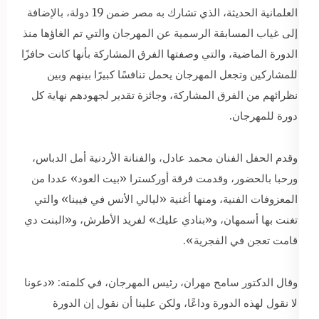
العلمانية الحديثة، الذي تشارك به مصر ضمن 19 دولة، بالإضافة
إلى غياب المسابقة الرسمية عن المهرجان والتي تم الغاؤها منذ
الدورة الماضية، والتي وصفتها الفرق المشاركة بأنها كانت حافزًا
للمشاركين وتجعل المهرجان يحمل تنافسًا كبيرًا بينهم وبين
نظرائهم من الفرق المشاركة، وجائزة تقدير لجهودهم نهاية كل
دورة للمهرجان.
وقدم الحفل الفنان محمد عادل، والفنانة الأردنية أمل الدباس،
ورحبا بالحضور، وقدمت فرقة أوركسترا «بيت العود» عددا من
المعزوفات الفنية، ومنها أغنية «ليالي الأنس في فيينا» والتي
تغنت بها أسمهان، و«بنادي عليك» لفريد الأطرش، و«البنت دي
قامت تعجن في الفجرية».
وقال الدكتور سامح مهران، رئيس المهرجان، في كلمته: «دعونا
لا نقول لهذه الدورة وداعًا، ولكن علينا أن نقول إن الدورة