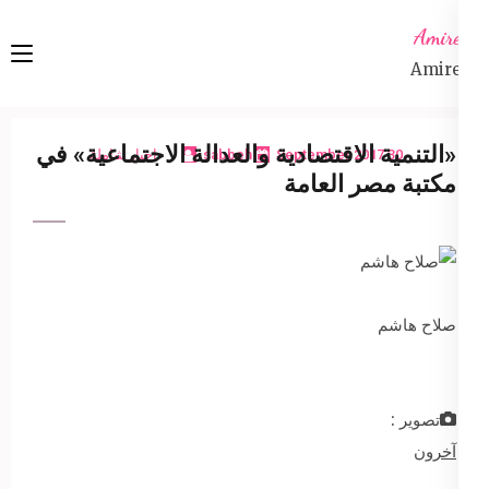
Ski
Amireta
t
Amireta
conten
(Pres
Enter
«التنمية الاقتصادية والعدالة الاجتماعية» في
30 September 2017
sabbeh
اخبار شاملة
مكتبة مصر العامة
صلاح هاشم
تصوير :
آخرون