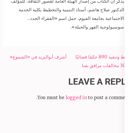
يذكر أن الكتاب من إصدار الهيئة العامة لقصور الثقافة، للمؤلف
الدكتور صلاح هاشم، أستاذ التنمية والتخطيط بكلية الخدمة
الاجتماعية بجامعة الفيوم، حمل اسم «الفقراء الجدد..
سوسيولوجية القهر والحيلة».
Post
ضبط وتنفيذ 890 حكمًا قضائيًا
أشرف أبواليزيد في «الشموع»
navigation
و308 مخالفات مرافق بقنا
LEAVE A REPLY
You must be
logged in
to post a comment.