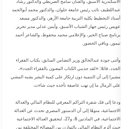
الأسكندرية الأسبق، والفنان سامح الصريطي والدكتور رشاد
عبداللطيف نائب رئيس جامعة حلوان، والدكتور محمد أبوالحمد
أستاذ التخطيط بكلية التربية جامعة الأزهر، والدكتور مسعد
عويس رئيس جهاز الشباب الأسبق، وأيمن عدلي مدير تحرير
برنامج صباح الخير، والإعلامي محمد محفوظ، والشاعر أحمد
تيمور، وباقي الحضور.
وأثنى جودة عبدالخالق وزير التضامن السابق، بكتاب الفقراء
الجدد، قائلا: «لقد جذبني الكتاب المعنون بالفقراء الجدد»،
مشيرا إلى أن التنمية دون ارتكاز على كمية البشر يشبه المشي
على الرمال ما إن تهب عاصفة تأخذه حيث شاءت.
ودعا إلى فك شفرة التراكم المعرفي للنظام المالي والعدالة
الاجتماعية، منوهًا إلى أن الدستور المصري تحدث عن العدالة
الاجتماعية، في المادتين 8، و27، لتحقيق العدالة الاجتماعية
حيث ألزم النظام المالي بالتوازن بين المصالح المختلفة بين