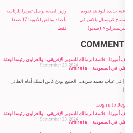
Post
رباعية جديدة ليونايتد تقوده
وزير الصحة يرسل تقريرا للرئاسة
navigation
لاكتساح كريستال بالاس في
بأعداد نواقص الأدوية: 17 صنفا
«البريمييرليج» (فيديو)
فقط
COMMENTS
ملف أميرتا.. قائمة الزمالك للسوبر الإفريقي.. والغزاوي رئيسا لبعثة
September 23, 2024
الأهلي في السعودية – Amireta
[…] في غياب محمد شريف.. الخليج يودع كأس الملك أمام الطائي
[…]
Log in to Reply
ملف أميرتا.. قائمة الزمالك للسوبر الإفريقي.. والغزاوي رئيسا لبعثة
September 23, 2024
الأهلي في السعودية – Amireta