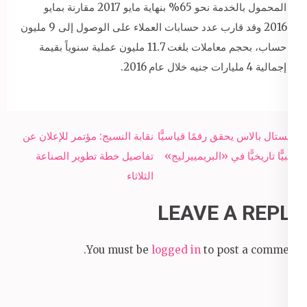
المحمول بالخدمة نحو 65% بنهاية مايو 2017 مقارنة بمايو
2016 وقد قارب عدد حسابات العملاء على الوصول إلى 9 مليون
حساب، بحجم معاملات بلغت 11.7 مليون عملية سنوياً بقيمة
إجمالية 4 مليارات جنيه خلال عام 2016.
Post
كريستال بالاس يحقق رقمًا قياسيًّا
نقابة النسيج: مؤتمر للإعلان عن
navigation
سلبيًّا تاريخيًّا في «البريمييرليج»
تفاصيل خطة تطوير الصناعة
الثلاثاء
LEAVE A REPLY
You must be
logged in
to post a comment.