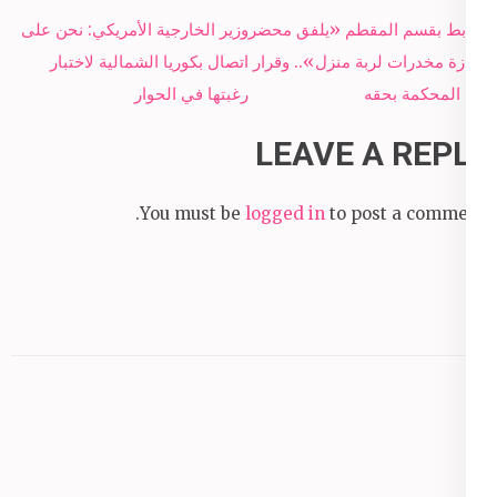
Post
ضابط بقسم المقطم «يلفق محضر
وزير الخارجية الأمريكي: نحن على
navigation
حيازة مخدرات لربة منزل».. وقرار
اتصال بكوريا الشمالية لاختبار
من المحكمة بحقه
رغبتها في الحوار
LEAVE A REPLY
You must be
logged in
to post a comment.