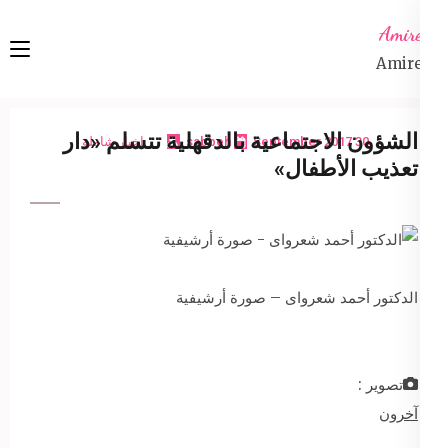
Ski
Amireta
t
Amireta
conten
(Pres
Enter
الشؤون الاجتماعية بالدقهلية تتسلم «دار
30 September 2017
sabbeh
اخبار شاملة
تعذيب الأطفال»
الدكتور أحمد شعرواى – صورة أرشيفية
تصوير :
آخرون