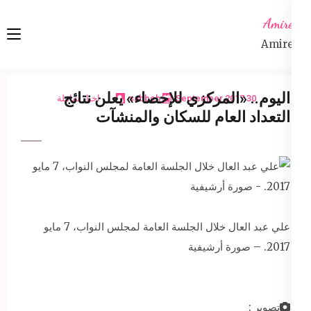
Ski
Amireta
t
Amireta
conten
(Pres
Enter
اليوم.. «المركزي للإحصاء» يعلن نتائج
30 September 2017
sabbeh
اخبار شاملة
التعداد العام للسكان والمنشآت
علي عبد العال خلال الجلسة العامة لمجلس النواب، 7 مايو
2017. – صورة أرشيفية
تصوير :