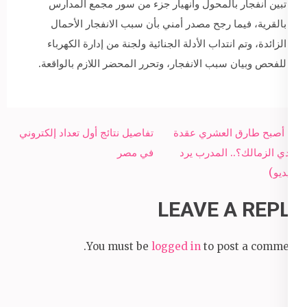
تبين انفجار بالمحول وانهيار جزء من سور مجمع المدارس
بالقرية، فيما رجح مصدر أمني بأن سبب الانفجار الأحمال
الزائدة، وتم انتداب الأدلة الجنائية ولجنة من إدارة الكهرباء
للفحص وبيان سبب الانفجار، وتحرر المحضر اللازم بالواقعة.
Post
هل أصبح طارق العشري عقدة
تفاصيل نتائج أول تعداد إلكتروني
navigation
لنادي الزمالك؟.. المدرب يرد
في مصر
(فيديو)
LEAVE A REPLY
You must be
logged in
to post a comment.