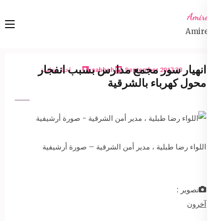
Ski
Amireta
t
Amireta
conten
(Pres
Enter
انهيار سور مجمع مدارس بسبب انفجار
30 September 2017
sabbeh
اخبار شاملة
محول كهرباء بالشرقية
اللواء رضا طبلية ، مدير أمن الشرقية – صورة أرشيفية
تصوير :
آخرون