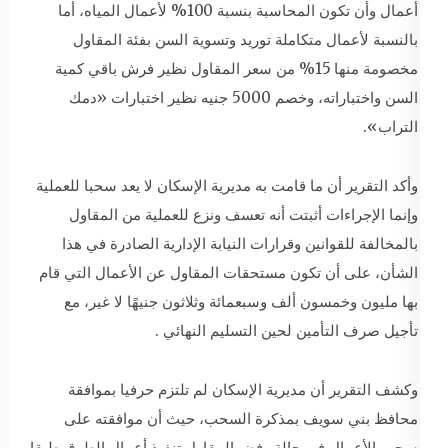
أعمال وأن تكون المحاسبة بنسبة 100% لأعمال المياه، أما
بالنسبة لأعمال متكاملة توريد وتسوية السن بفئة المقاول
مخصومة منها 15% من سعر المقاول نظير فرش باقي كمية
السن واختباراته، وخصم 5000 جنيه نظير اختبارات «دمك
التراب».
وأكد التقرير أن ما قامت به مديرية الإسكان لا يعد سحبا للعملية
وإنما الإجراءات أثبتت أنه تعسف ونزع للعملية من المقاول
بالمخالفة للقوانين وقرارات النيابة الإدارية الصادرة في هذا
الشأن، على أن تكون مستحقات المقاول عن الأعمال التي قام
بها مليون وخمسون ألف وسبعمائة وثلاثون جنيهًا لا غير، مع
تأجيل صرف التأمين لحين التسليم النهائي .
وكشف التقرير أن مديرية الإسكان لم تلتزم حرفيا بموافقة
محافظ بني سويف بمذكرة السحب، حيث أن موافقته على
سحب الأعمال في حالة رفض المقاول تنفيذ أعمال الطرق طبقا