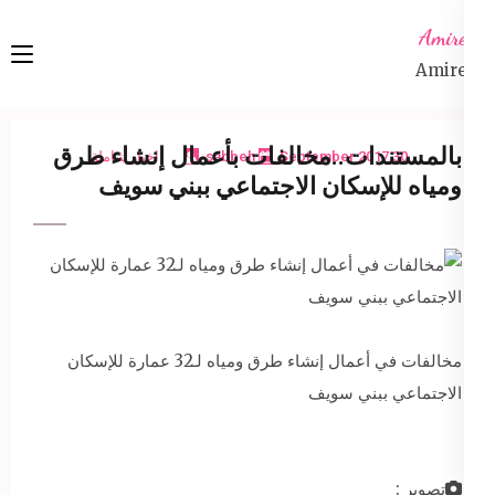
Ski
Amireta
t
Amireta
conten
(Pres
Enter
بالمستندات..مخالفات بأعمال إنشاء طرق
30 September 2017
sabbeh
اخبار شاملة
ومياه للإسكان الاجتماعي ببني سويف
مخالفات في أعمال إنشاء طرق ومياه لـ32 عمارة للإسكان
الاجتماعي ببني سويف
تصوير :