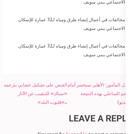
الاجتماعي ببني سويف
مخالفات في أعمال إنشاء طرق ومياه لـ32 عمارة للإسكان
الاجتماعي ببني سويف
مخالفات في أعمال إنشاء طرق ومياه لـ32 عمارة للإسكان
الاجتماعي ببني سويف
Post
عادل المأمور: الأهلي سيخسر أمام
القبض على تشكيل عصابي يتزعمه
navigation
النجم الساحلي بهذه النتيجة
«سباك» للتنقيب عن الآثار
(فيديو)
بـ«قليوب البلد»
LEAVE A REPLY