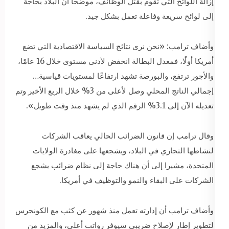
إزالة اللوائح التي تقوم بقتل الوظائف، موضحا أن البلاد بحاجة
إلى لوائح سريعة وفاعلة تعمل بشكل جيد.
وأضاف ترامب: «نحن نرى نتائج السياسة الاقتصادية التي تضع
أمريكا أولًا، فمعدل البطالة انخفض لأدنى مستوى خلال 16 عامًا،
والأجور ترتفع، والبورصة تشهد ارتفاعًا لمستويات قياسية…
إجمالي الناتج المحلي وصل لأعلى من 3% خلال الربع الأخير وتم
تعديله الآن إلى 3.1% الرقم الذي لم يشهد منذ وقت طويل».
وقال ترامب إن قانون الضرائب الحالي يعاقب الشركات
لنشاطها التجاري في البلاد، ويشجعها على مغادرة الولايات
المتحدة، مشيرا إلى أن هناك حاجة إلى نظام ضرائب يشجع
الشركات على البقاء والنمو والتوظيف في أمريكا.
وأضاف ترامب أن إدارته تعمل منذ شهور عن كثب مع الكونجرس
لتطوير إطار لإصلاح ضريبي سيوفر رواتب أعلى، والمزيد من