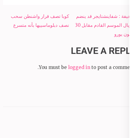
Post
صحيفة : شفاينشتايجر قد ينضم
كوبا تصف قرار واشنطن سحب
navigation
للريال الموسم القادم مقابل 30
نصف دبلوماسييها بأنه متسرع
مليون يورو
LEAVE A REPLY
You must be
logged in
to post a comment.