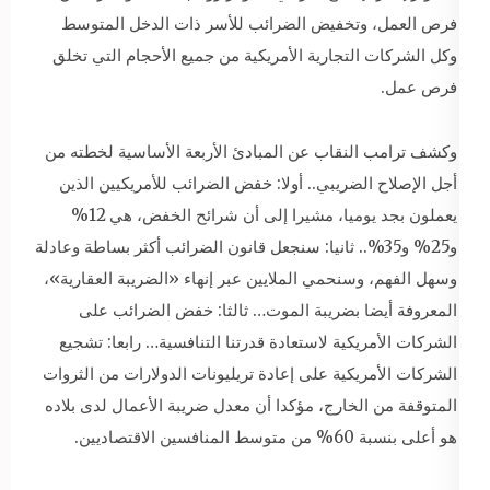
فرص العمل، وتخفيض الضرائب للأسر ذات الدخل المتوسط
وكل الشركات التجارية الأمريكية من جميع الأحجام التي تخلق
فرص عمل.
وكشف ترامب النقاب عن المبادئ الأربعة الأساسية لخطته من
أجل الإصلاح الضريبي.. أولا: خفض الضرائب للأمريكيين الذين
يعملون بجد يوميا، مشيرا إلى أن شرائح الخفض، هي 12%
و25% و35%.. ثانيا: سنجعل قانون الضرائب أكثر بساطة وعادلة
وسهل الفهم، وسنحمي الملايين عبر إنهاء «الضريبة العقارية»،
المعروفة أيضا بضريبة الموت… ثالثا: خفض الضرائب على
الشركات الأمريكية لاستعادة قدرتنا التنافسية… رابعا: تشجيع
الشركات الأمريكية على إعادة تريليونات الدولارات من الثروات
المتوقفة من الخارج، مؤكدا أن معدل ضريبة الأعمال لدى بلاده
هو أعلى بنسبة 60% من متوسط المنافسين الاقتصاديين.