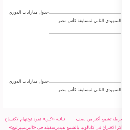
جدول مبارايات الدوري
التمهيدي الثاني لمسابقة كأس مصر
جدول مبارايات الدوري
التمهيدي الثاني لمسابقة كأس مصر
Post
الشرطة تشمع أكثر من نصف
ثنائية «كين» تقود توتنهام لاكتساح
navigation
مراكز الاقتراع في كاتالونيا بالشمع
هيديرسفيلد في «البريمييرليج»