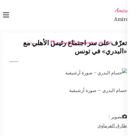
Ski
Amireta
t
Amireta
conten
(Pres
Enter
تعرّف على سر اجتماع رئيس الأهلي مع
30 September 2017
sabbeh
اخبار شاملة
«البدري» في تونس
حسام البدري – صورة أرشيفية
تصوير :
طارق الفرماوي