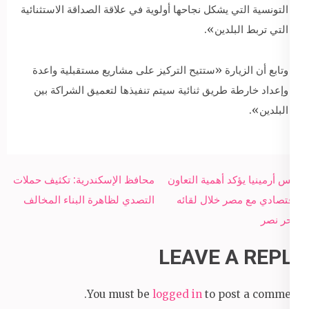
التونسية التي يشكل نجاحها أولوية في علاقة الصداقة الاستثنائية
التي تربط البلدين».
وتابع أن الزيارة «ستتيح التركيز على مشاريع مستقبلية واعدة
وإعداد خارطة طريق ثنائية سيتم تنفيذها لتعميق الشراكة بين
البلدين».
Post
رئيس أرمينيا يؤكد أهمية التعاون
محافظ الإسكندرية: تكثيف حملات
navigation
الاقتصادي مع مصر خلال لقائه
التصدي لظاهرة البناء المخالف
سحر نصر
LEAVE A REPLY
You must be
logged in
to post a comment.