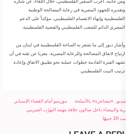
ومن جانبه، أعرب السفير الفلسطيني، خلال اللقاء، عن شكره
وتقديره للجهود المصرية في رعاية المصالحة الوطنية
الفلسطينية وإنهاء الانقسام الفلسطيني، مؤكداً على الدعم
المصري الدائم للشعب الفلسطيني والقضية الفلسطينية.
وأشار دبور إلى ما تشعر به الساحة الفلسطينية في لبنان من
ارتياح لاتفاق المصالحة وللرعاية المصرية، معربا عن ثقته في أن
تشهد الفترة القادمة خطوات عملية نحو تطبيق الاتفاق وإعادة
ترتيب البيت الفلسطيني.
Post
بالفيديو.. «مشاجرة» بالأسلحة
مورينيو أمام القضاء الإسباني
navigation
النارية والبيضاء داخل صالون حلاقة
بتهمة التهرّب الضريبي
بسبب 20 جنيهًا