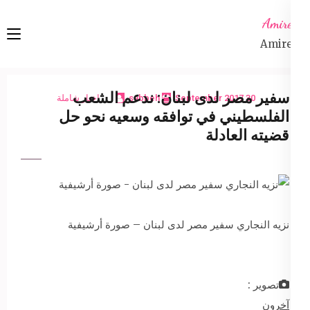
Ski
Amireta
t
Amireta
conten
(Pres
Enter
سفير مصر لدى لبنان: ندعم الشعب
30 September 2017
sabbeh
اخبار شاملة
الفلسطيني في توافقه وسعيه نحو حل
قضيته العادلة
نزيه النجاري سفير مصر لدى لبنان – صورة أرشيفية
تصوير :
آخرون