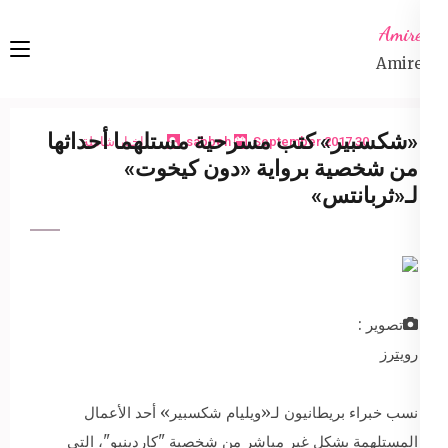
Ski
Amireta
t
Amireta
conten
(Pres
Enter
«شكسبير» كتب مسرحية مستلهما أحداثها
30 September 2017
sabbeh
اخبار شاملة
من شخصية برواية «دون كيخوت»
لـ«ثربانتس»
تصوير :
رويترز
نسب خبراء بريطانيون لـ«ويليام شكسبير» أحد الأعمال
المستلهمة بشكل غير مباشر من شخصية "كاردينيو"، التي