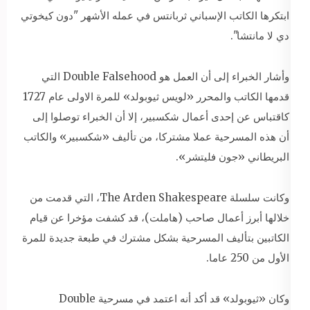
ابتكرها الكاتب الإسباني ثربانتس في عمله الأشهر "دون كيخوتي
دي لا مانتشا".
وأشار الخبراء إلى أن العمل هو Double Falsehood التي
قدمها الكاتب والمحرر «لويس ثيوبولد» للمرة الاولى عام 1727
كاقتباس عن إحدى أعمال شكسبير، إلا أن الخبراء توصلوا إلى
أن هذه المسرحية عملا مشتركا، من تأليف «شكسبير» والكاتب
البريطاني «جون فليتشر».
وكانت سلسلة The Arden Shakespeare، التي قدمت من
خلالها أبرز أعمال صاحب (هاملت)، قد كشفت مؤخرا عن قيام
الكاتبين بتأليف المسرحية بشكل مشترك في طبعة جديدة للمرة
الأول من 250 عاما.
وكان «ثيوبولد» قد أكد أنه اعتمد في مسرحية Double