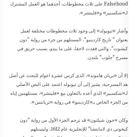
Falsehood على ثلاث مخطوطات، أحدهما هو العمل المشترك
لـ«شكسبير» و«فليتشر».
وأشار «ثيوبولد» إلى وجود ثلاث مخطوطات مختلفة لعمل
بعنوان " تاريخ كاردينيو"، المستلهم من جزء من رواية "دون
كيشوت"، والتي فقدت لاحقا، على ما يبدو، بسبب حريق في
مسرح "جلوب" بلندن.
إلا أن «بريان هاموند»، الذي كرس عشرة اعوام للبحث عن أصل
هذ المسرحية، يشير إلى أن ثيوبولد اعتمد على النص الأصلي
لـ«شكسبير» الذي أعده بالتعاون مع «فليتشر»، مستلهمين إياه
من الجزء الخاص بـ«كاردينيو» في رواية «ثربانتس».
وكان «جون شيلتون» قد ترجم الجزء الأول من رواية "دون
كيخوتي دي لامانتشا" للإنجليزية عام 1612، وليستلهم