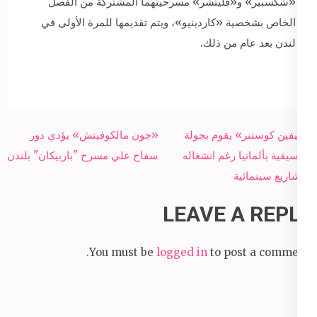
«شكسبير» و«فليتشر» مسرحيتهما المشتركة من الفصل
الخاص بشخصية «كاردينيو»، ويتم تقديمها للمرة الأولى في
لندن بعد عام من ذلك.
Post
«كيفين كوستنر» يقوم بجولة
«جون مالكوفيتش» يؤدي دور
navigation
موسيقية بألمانيا رغم انشغاله
سفاح علي مسرح "باربيكان" بلندن
بمشاريع سينمائية
LEAVE A REPLY
You must be
logged in
to post a comment.