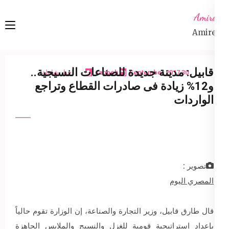
Ski
Amireta
t
Amireta
conten
(Pres
Enter
قابيل: مدينة جديدة للصناعات النسيجية..
30 September 2017
sabbeh
اخبار شاملة
و12% زيادة فى صادرات القطاع وتراجع
الواردات
تصوير :
المصري اليوم
قال طارق قابيل، وزير التجارة والصناعة، إن الوزارة تقوم حالياً
بإعداد استراتيجية قومية للغزل والنسيج والملابس الجاهزة