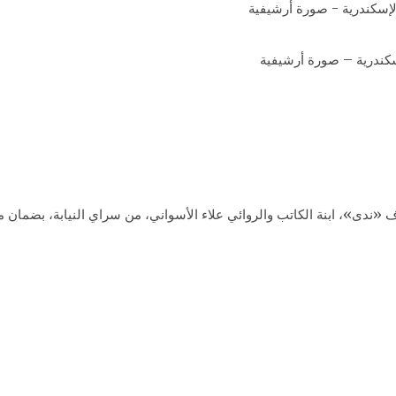
سكندرية – صورة أرشيفية
«ندى»، ابنة الكاتب والروائي علاء الأسواني، من سراي النيابة، بضمان محل 