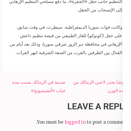
التنظيم جانب حقل «الجفرة»، ما دفع مسلحي التنظيم الإرهابي
إلى الإنسحاب من الحقل.
وكانت قوات سوريا الديمقراطية، سيطرت، في وقت سابق،
على حقل (كونوكو) للغاز الطبيعي من قبضة تنظيم داعش
الإرهابي في محافظة دير الزور شرقي سوريا، وذلك بعد أيام من
القتال بين الطرفين بالقرب من الضفة الشرقية لنهر الفرات.
Post
نيبوشا يحذر لاعبي الزمالك من
صدمة في الزمالك بسبب مدة
navigation
زيادة الوزن
غياب «أتشيمبونج»
LEAVE A REPLY
You must be
logged in
to post a comment.