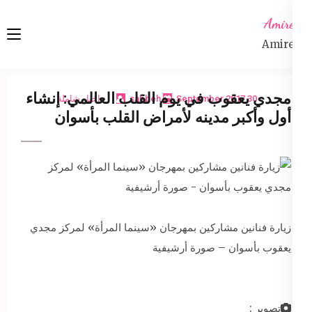
Ski
Amireta
t
Amireta
conten
(Pres
Enter
مجدي يعقوب في يوم القلب العالمي: إنشاء
30 September 2017
sabbeh
اخبار شاملة
أول وأكبر مدينه لأمراض القلب بأسوان
زيارة فنانين مشاركين بمهرجان «سينما المرأة» لمركز مجدي
يعقوب بأسوان – صورة أرشيفية
تصوير :