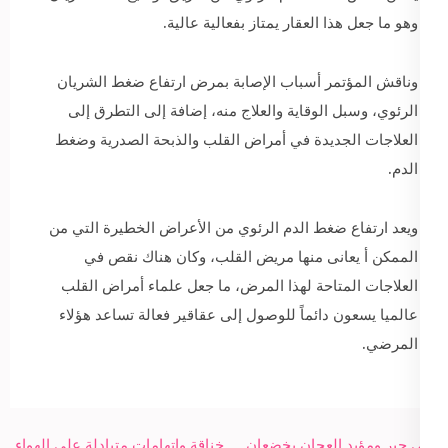
وهو ما جعل هذا العقار يمتاز بفعالية عالية.
وناقش المؤتمر أسباب الإصابة بمرض ارتفاع ضغط الشريان
الرئوي، وسبل الوقاية والعلاج منه، إضافة إلى التطرق إلى
العلاجات الجديدة في أمراض القلب والذبحة الصدرية وضغط
الدم.
ويعد ارتفاع ضغط الدم الرئوي من الأعراض الخطيرة التي من
الممكن أ يعانى منها مريض القلب، وكان هناك نقص في
العلاجات المتاحة لهذا المرض، ما جعل علماء أمراض القلب
عالميا يسعون دائماً للوصول إلى عقاقير فعالة تساعد هؤلاء
المرضي.
Post
علي جبر ومؤيد العجان يخضعان
خناقة واتهامات متبادلة على الهواء