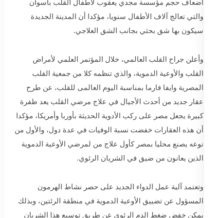
أضعاف حجم مؤسسة مجدي يعقوب لأطفال القلب بأسوان
والتي تعالج آلاف الأطفال سنويا، مؤكدا أن المدينة الجديدة
سيكون بها شق بحثي بجانب الشق العلاجي.
وأعلن جراح القلب العالمي، خلال المؤتمر العلمي لأمراض
القلب والأوعية الدموية، والذي تنظمه كلا من جمعية القلب
المصرية وايفا فارما بمناسبة اليوم العالمى للقلب، عن طرح
عقار جديد من أحدث الأجيال في علاج مرضي القلب يعد طفرة
كبيرة يجعل مصر على ركب الأدوية الحديثة بأوربا وأمريكا، مؤكدا
أن هذه العقارات خفضت نسبة الوفيات في عدة دول، والأول من
نوعه يصنع محليا بمصر كأول علاج من لمرضي الأوعية الدموية
الذين يعانون من ضيق في الشريان الرئوي.
وتعتمد آلية عمل الدواء الجديد على حصر نشاط الهرمون
المسؤول عن تضييق الأوعية الدموية في منطقة الرئتين، وبذلك
يمكن خفض ضغط الدم الرئوي عن طريق توسيع هذا الشريان