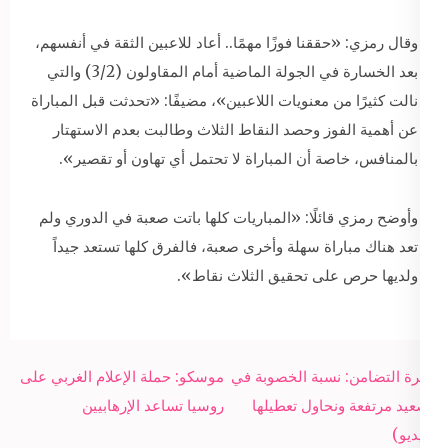
وقال رمزي: «حققنا فوزًا مهمًا.. أعاد للاعبين الثقة في أنفسهم،
بعد الخسارة في الجولة الماضية أمام المقاولون (3/2) والتي
نالت كثيرًا من معنويات اللاعبين»، مضيفًا: «تحدثت قبل المباراة
عن أهمية الفوز وحصد النقاط الثلاث وطالبت بعدم الاستهتار
بالمنافس، خاصة أن المباراة لا تحتمل أي تهاون أو تقصير».
وأوضح رمزي قائلًا: «المباريات كلها باتت صعبة في الدوري ولم
تعد هناك مباراة سهلة وأخرى صعبة، فالفرق كلها تستعد جيداً
ولديها حرص على تحقيق الثلاث نقاط».
Post
وزيرة التضامن: نسبة الخصوبة في
موسكو: حملة الإعلام الغربي على
navigation
الصعيد مرتفعة ونحاول تعطيلها
روسيا تساعد الإرهابيين
(فيديو)