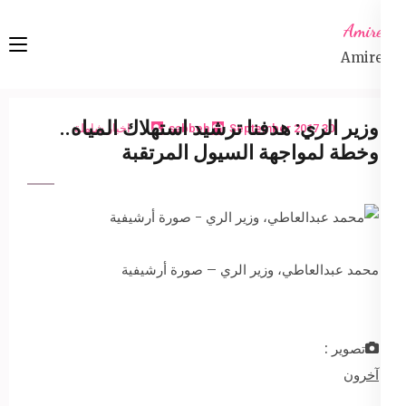
Ski
Amireta
t
Amireta
conten
(Pres
Enter
وزير الري: هدفنا ترشيد استهلاك المياه..
30 September 2017
sabbeh
اخبار شاملة
وخطة لمواجهة السيول المرتقبة
محمد عبدالعاطي، وزير الري – صورة أرشيفية
تصوير :
آخرون