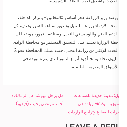
الحديث وتشغيل الآبار بالطاقة الشمسية.
ووضع وزير الزراعة حجر أساس «النخالين» بمركز الداخلة،
بهدف الارتقاء بزراعة النخيل وتطوير صناعة التمور وتقديم كل
الدعم الفني واللوجيستي للنخيل وصناعة التمور، موضحا أن
خطة الوزارة تعتمد على التنسيق المستمر مع محافظة الوادى
الجديد للإكثار من زراعة النخيل، حيث تمتلك المحافظة نحو 2
مليون نخلة وتنتج أجود أنواع التمور الذي يتم تسويقه في
الأسواق المصرية والعالمية.
Post
قابيل: مدينة جديدة للصناعات
هل يرحل نيبوشا عن الزمالك؟..
navigation
النسيجية.. و12% زيادة فى
أحمد مرتضى يجيب (فيديو)
صادرات القطاع وتراجع الواردات