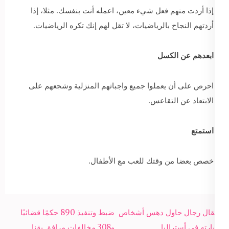
إذا أردت منهم فعل شيء معين، اعمله أنت بنفسك. مثلا، إذا
أردتهم النجاح بالرياضيات، لا تقل لهم إنك تكره الرياضيات.
ابعدهم عن الكسل
احرص على أن يعملوا جميع واجباتهم المنزلية وشجعهم على
الابتعاد عن التقاعس.
استمتع
خصص بعضا من وقتك للعب مع الأطفال.
Post
اعتقال رجال حاول دهس أشخاص
ضبط وتنفيذ 890 حكمًا قضائيًا
navigation
بسيارته في أستراليا
و308 مخالفات مرافق بقنا